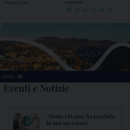
seguici su
Skip
7 Agosto 2026
Facebook
Instagram
LinkedIn
X
YouTube
Feed
to
content
MENU
Eventi e Notizie
“Beato chi non ha perduto
la sua speranza”