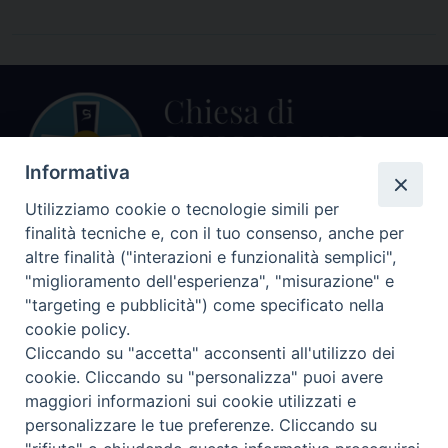
Informativa
Utilizziamo cookie o tecnologie simili per
finalità tecniche e, con il tuo consenso, anche per
altre finalità ("interazioni e funzionalità semplici",
Centralino Curia Vescovile
0541 913711
"miglioramento dell'esperienza", "misurazione" e
"targeting e pubblicità") come specificato nella
Indirizzo
cookie policy.
Piazza Giovani Paolo II, 1
Cliccando su "accetta" acconsenti all'utilizzo dei
47864 PENNABILLI (RN)
cookie. Cliccando su "personalizza" puoi avere
maggiori informazioni sui cookie utilizzati e
Seguici su
personalizzare le tue preferenze. Cliccando su
Facebook
Instagram
LinkedIn
X
YouTube
Feed