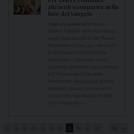
attraenti scomparire nella
luce del Vangelo
Tempo di cambiamenti in Diocesi
Sabato 7 giugno, nell’antica chiesa
madre della Diocesi di San Marino-
Montefeltro a San Leo, «dove tutto
è iniziato per la nostra Chiesa
particolare», il Vescovo, mons.
Domenico Beneventi, ha presieduto
la S.Messa nella Vigilia della
Pentecoste, alla presenza di molti
sacerdoti, diaconi, consacrati e
consacrate, rappresentanti degli
Uffici Pastorali e…
«
1
2
3
4
5
6
7
8
9
10
...
84
»