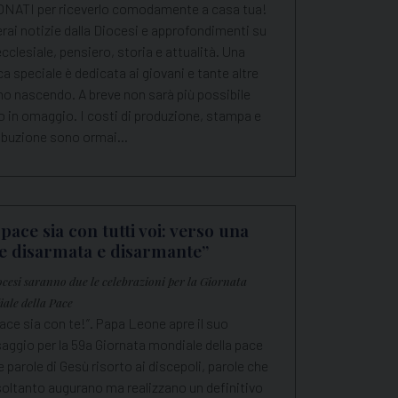
NATI per riceverlo comodamente a casa tua!
rai notizie dalla Diocesi e approfondimenti su
ecclesiale, pensiero, storia e attualità. Una
ca speciale è dedicata ai giovani e tante altre
no nascendo. A breve non sarà più possibile
o in omaggio. I costi di produzione, stampa e
ribuzione sono ormai…
 pace sia con tutti voi: verso una
e disarmata e disarmante”
ocesi saranno due le celebrazioni per la Giornata
ale della Pace
ace sia con te!”. Papa Leone apre il suo
aggio per la 59a Giornata mondiale della pace
e parole di Gesù risorto ai discepoli, parole che
soltanto augurano ma realizzano un definitivo