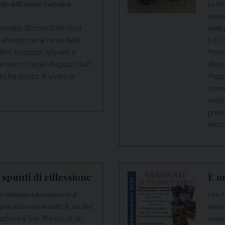
elto dall'Azione Cattolica
Le Di
insie
ennaio, l’Azione Cattolica
uniti 
 attenzione al tema della
Le D
ni e ragazzi, giovani e
Monte
ne cattolica dei Ragazzi (Acr)
dioc
o ha scelto di vivere la
Maggi
tonne
vesti
pres
Anto
i spunti di riflessione
È o
io impegno a promuovere il
Con l
fesa della vita in tutte le sue fasi
quest
azione a San Marino di un
comu