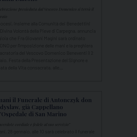
lebrazione presieduta dal Vescovo Domenico si terrà il
braio
ocesi, insieme alla Comunità dei Benedettini
 Divina Volontà della Pieve di Carpegna, annuncia
ioia che Fra Giovanni Magini sarà ordinato
NO per l'imposizione delle mani e la preghiera
acratoria del Vescovo Domenico Beneventi il 2
aio, Festa della Presentazione del Signore e
ata della Vita consacrata, alle…
ani il Funerale di Antonczyk don
dyslaw, già Cappellano
l’Ospedale di San Marino
cerdote cordiale e fedele al suo servizio”
i, 28 gennaio, alle 10 sarà celebrato il funerale