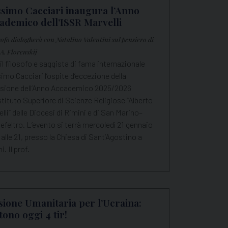
simo Cacciari inaugura l’Anno
ademico dell’ISSR Marvelli
osofo dialogherà con Natalino Valentini sul pensiero di
 A. Florenskij
il filosofo e saggista di fama internazionale
mo Cacciari l’ospite d’eccezione della
usione dell’Anno Accademico 2025/2026
Istituto Superiore di Scienze Religiose “Alberto
lli” delle Diocesi di Rimini e di San Marino–
feltro. L’evento si terrà mercoledì 21 gennaio
alle 21, presso la Chiesa di Sant’Agostino a
i. Il prof.
sione Umanitaria per l’Ucraina:
tono oggi 4 tir!