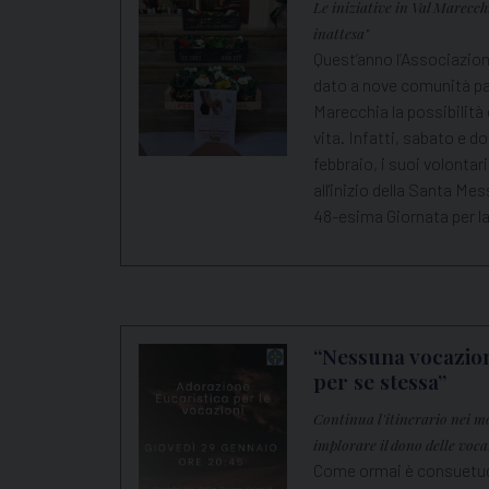
Le iniziative in Val Marecch
inattesa"
Quest’anno l’Associazio
dato a nove comunità par
Marecchia la possibilità d
vita. Infatti, sabato e 
febbraio, i suoi volonta
all'inizio della Santa Me
48-esima Giornata per la
“Nessuna vocazion
per se stessa”
Continua l'itinerario nei mo
implorare il dono delle voca
Come ormai è consuetudin