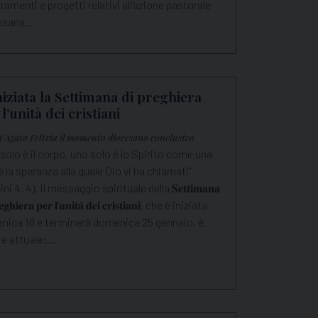
tamenti e progetti relativi all’azione pastorale
esana…
iniziata la Settimana di preghiera
l’unità dei cristiani
t'Agata Feltria il momento diocesano conclusivo
solo è il corpo, uno solo è lo Spirito come una
è la speranza alla quale Dio vi ha chiamati”
ni 4, 4). Il messaggio spirituale della 𝐒𝐞𝐭𝐭𝐢𝐦𝐚𝐧𝐚
𝐞𝐠𝐡𝐢𝐞𝐫𝐚 𝐩𝐞𝐫 𝐥’𝐮𝐧𝐢𝐭𝐚̀ 𝐝𝐞𝐢 𝐜𝐫𝐢𝐬𝐭𝐢𝐚𝐧𝐢, che è iniziata
nica 18 e terminerà domenica 25 gennaio, è
 e attuale:…