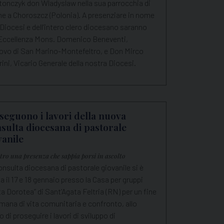
tonczyk don Wladyslaw nella sua parrocchia di
ne a Choroszcz (Polonia). A presenziare in nome
 Diocesi e dell’intero clero diocesano saranno
Eccellenza Mons. Domenico Beneventi,
ovo di San Marino-Montefeltro, e Don Mirco
ini, Vicario Generale della nostra Diocesi.
seguono i lavori della nuova
sulta diocesana di pastorale
vanile
ntro una presenza che sappia porsi in ascolto
nsulta diocesana di pastorale giovanile si è
ta il 17 e 18 gennaio presso la Casa per gruppi
a Dorotea” di Sant’Agata Feltria (RN) per un fine
mana di vita comunitaria e confronto, allo
 di proseguire i lavori di sviluppo di