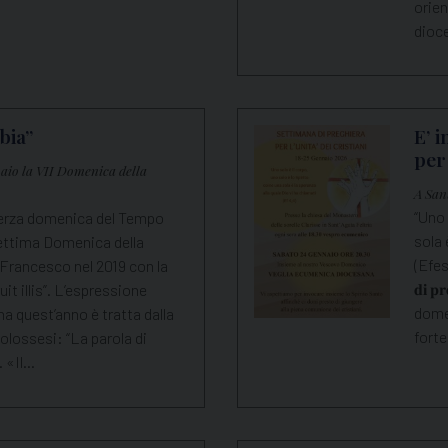
orien
dioc
bia”
E’ 
per 
aio la VII Domenica della
A San
“Uno 
erza domenica del Tempo
sola 
 settima Domenica della
(Efesi
 Francesco nel 2019 con la
𝐝𝐢 𝐩
it illis”. L’espressione
dome
a quest’anno è tratta dalla
forte
olossesi: “La parola di
). «Il…