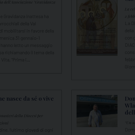
ia dell'Associazione "Gravidanza
La ce
ne Gravidanza inattesa ha
2 feb
La Di
rocchiali della Val
della
i mobilitarsi in favore della
con g
domenica 31 gennaio-1
DIACO
ri hanno letto un messaggio
cons
ssa richiamando il tema della
febbr
 Vita, “Prima i…
Giorn
e nasce da sé o vive
Dom
Wla
del
nasteri della Diocesi per
“Un sa
zioni
Doman
e, l’ultimo giovedì di ogni