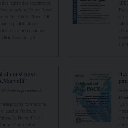
ativa legislativa popolare sul
ABBO
all’Associazione Emma Rossi,
Trove
ammarinesi della Diocesi di
vita 
 hanno pubblicato un
rubri
frire ulteriori spunti di
stan
o le indicazioni già
averl
dist
i ai corsi post-
“La
A.Marvelli”
pac
chi desidera proseguire la
In Di
Mondi
ire la propria formazione
“La p
di qualità, l’Istituto
Mess
giose “A. Marvelli” delle
con l
 Marino-Montefeltro
non 