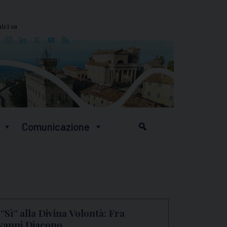
ici su
Facebook
Instagram
LinkedIn
X
YouTube
Feed
Comunicazione
 “Sì” alla Divina Volontà: Fra
vanni Diacono