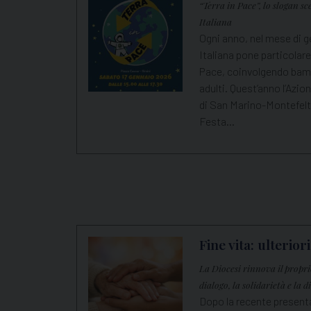
“Terra in Pace”, lo slogan sc
Italiana
Ogni anno, nel mese di g
Italiana pone particolare
Pace, coinvolgendo bambi
adulti. Quest’anno l’Azio
di San Marino-Montefeltr
Festa…
Fine vita: ulterior
La Diocesi rinnova il propr
dialogo, la solidarietà e la di
Dopo la recente present