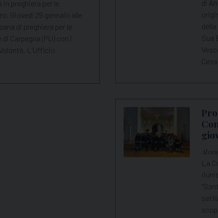
di An
 in preghiera per le
origi
o. Giovedì 29 gennaio alle
della
sana di preghiera per le
Sua 
e di Carpegna (PU) con i
Vesc
Volontà. L’Ufficio
Cesar
Pro
Con
gio
Al ce
La Co
riuni
“Sant
setti
scopo