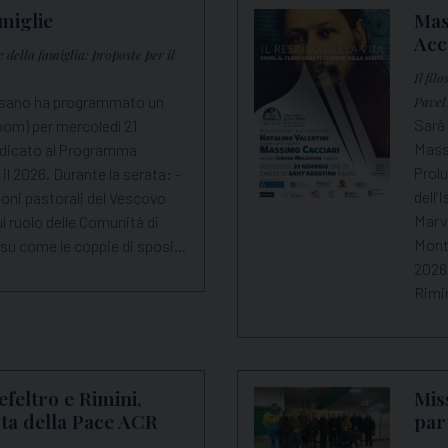
miglie
Mas
Acc
 della famiglia: proposte per il
Il fil
cesano ha programmato un
Pavel
Sarà 
) per mercoledì 21
Massi
dicato al Programma
Prol
l 2026. Durante la serata: -
dell’
oni pastorali del Vescovo
Marve
 ruolo delle Comunità di
Monte
 su come le coppie di sposi…
2026 
Rimin
eltro e Rimini,
Mis
sta della Pace ACR
par