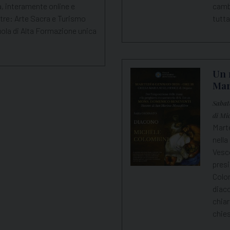
, interamente online e
cambi
 oltre: Arte Sacra e Turismo
tutta
ola di Alta Formazione unica
Un 
Mar
Sabat
di Mi
Marte
nella
Vesc
presi
Colom
diac
chiar
chie