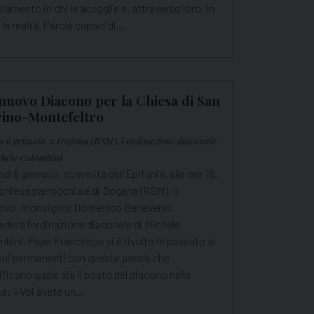
amento in chi le accoglie e, attraverso loro, in
 la realtà. Parole capaci di…
nuovo Diacono per la Chiesa di San
ino-Montefeltro
o 6 gennaio, a Dogana (RSM), l'ordinazione diaconale
chele Colombini
dì 6 gennaio, solennità dell’Epifania, alle ore 16,
 chiesa parrocchiale di Dogana (RSM), il
ovo, monsignor Domenico Beneventi,
ederà l’ordinazione diaconale di Michele
bini. Papa Francesco si è rivolto in passato ai
oni permanenti con queste parole che
ificano quale sia il posto del diacono nella
sa: «Voi avete un…