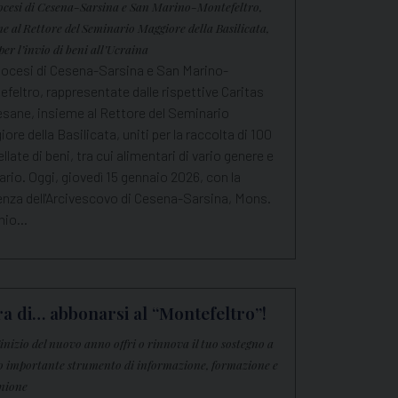
ocesi di Cesena-Sarsina e San Marino-Montefeltro,
me al Rettore del Seminario Maggiore della Basilicata,
per l’invio di beni all’Ucraina
iocesi di Cesena-Sarsina e San Marino-
feltro, rappresentate dalle rispettive Caritas
esane, insieme al Rettore del Seminario
ore della Basilicata, uniti per la raccolta di 100
llate di beni, tra cui alimentari di vario genere e
ario. Oggi, giovedì 15 gennaio 2026, con la
enza dell'Arcivescovo di Cesena-Sarsina, Mons.
nio…
ra di… abbonarsi al “Montefeltro”!
’inizio del nuovo anno offri o rinnova il tuo sostegno a
o importante strumento di informazione, formazione e
nione