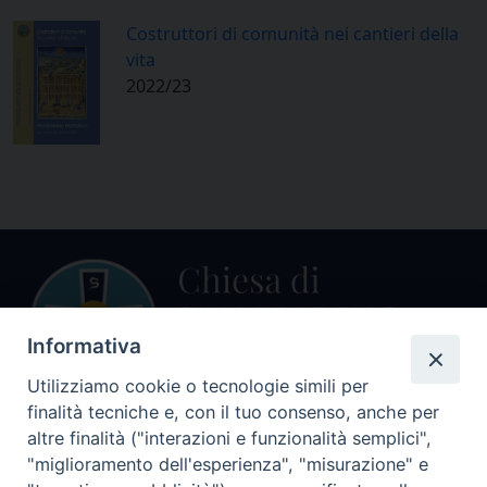
Costruttori di comunità nei cantieri della
vita
2022/23
Informativa
Utilizziamo cookie o tecnologie simili per
finalità tecniche e, con il tuo consenso, anche per
altre finalità ("interazioni e funzionalità semplici",
Centralino Curia Vescovile
0541 913711
"miglioramento dell'esperienza", "misurazione" e