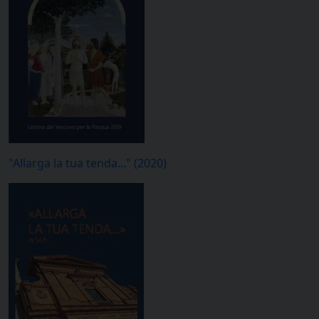
"Allarga la tua tenda..." (2020)