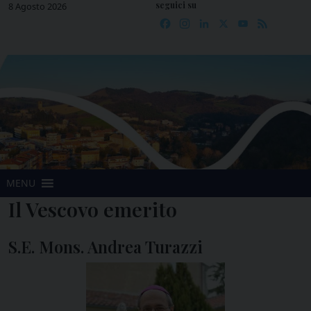
seguici su
Skip
8 Agosto 2026
Facebook
Instagram
LinkedIn
X
YouTube
Feed
to
content
MENU
Il Vescovo emerito
S.E. Mons. Andrea Turazzi