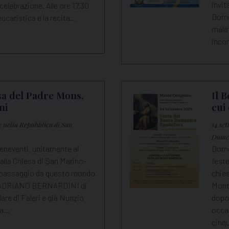
invit
elebrazione. Alle ore 17.30
Domen
eucaristica e la recita…
malat
inco
asa del Padre Mons.
Il 
ni
cui
e nella Repubblica di San
14 se
Dome
neventi, unitamente al
Dome
alla Chiesa di San Marino-
fest
l passaggio da questo mondo
chies
S. ADRIANO BERNARDINI di
Mont
are di Faleri e già Nunzio
dopo 
lla…
occas
cinqu