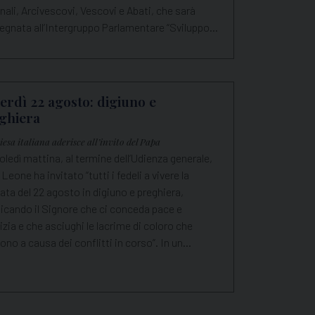
nali, Arcivescovi, Vescovi e Abati, che sarà
egnata all’Intergruppo Parlamentare “Sviluppo…
erdì 22 agosto: digiuno e
ghiera
esa italiana aderisce all’invito del Papa
ledì mattina, al termine dell’Udienza generale,
Leone ha invitato “tutti i fedeli a vivere la
ata del 22 agosto in digiuno e preghiera,
icando il Signore che ci conceda pace e
izia e che asciughi le lacrime di coloro che
ono a causa dei conflitti in corso”. In un…