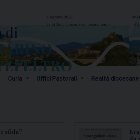
segu
7 Agosto 2026
Santi Sisto II, papa, e compagni, martiri
Curia
Uffici Pastorali
Realtà diocesane
e sfida?
Eva
da 