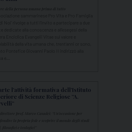
lore della persona umana prima di tutto
sociazione sammarinese Pro Vita e Pro Famiglia
di Noi’ rivolge a tutti l’invito a partecipare a due
e dedicate alla conoscenza e all’esegesi della
ra Enciclica Evangelii Vitae sul valore e
iolabilità della vita umana che, trent’anni or sono,
nto Pontefice Giovanni Paolo II indirizzò alla
sa e…
rte l’attività formativa dell’Istituto
eriore di Scienze Religiose “A.
velli”
l direttore prof. Marco Casadei: “Un’occasione per
fondire la propria fede e scoprire il mondo degli studi
i, filosofici e teologici”