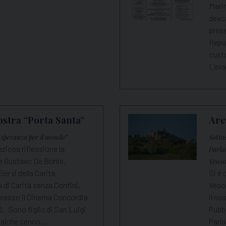
Mari
devoz
prese
Repub
custo
L’ev
ostra “Porta Santa”
Are
i speranza per il mondo”
Sotto
ziosa riflessione la
Parla
re Gustavo De Bonis,
Vesco
Servi della Carità,
Si è 
à di Carità senza Confini,
Vesco
presso il Cinema Concordia
il n
. Sono figlio di San Luigi
Pubbl
qualche cenno…
Parl