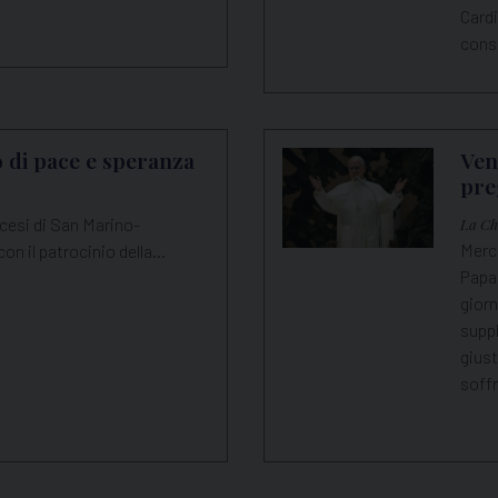
Cardi
cons
 di pace e speranza
Ven
pre
cesi di San Marino-
La Chi
Merco
con il patrocinio della…
Papa 
giorn
suppl
giust
soffr