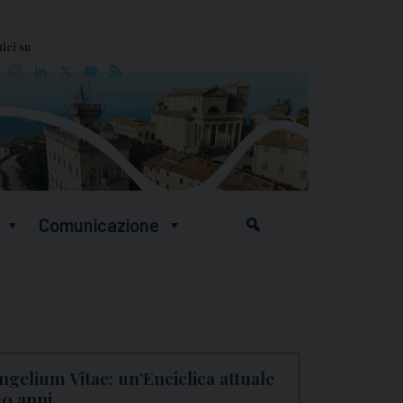
ici su
Facebook
Instagram
LinkedIn
X
YouTube
Feed
Comunicazione
ngelium Vitae: un’Enciclica attuale
30 anni