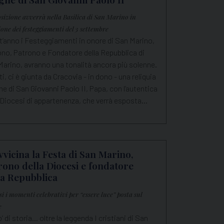
osizione avverrà nella Basilica di San Marino in
ione dei festeggiamenti del 3 settembre
t’anno i Festeggiamenti in onore di San Marino,
ono, Patrono e Fondatore della Repubblica di
arino, avranno una tonalità ancora più solenne.
ti, ci è giunta da Cracovia - in dono - una reliquia
ne di San Giovanni Paolo II, Papa, con l’autentica
 Diocesi di appartenenza, che verrà esposta…
avvicina la Festa di San Marino,
rono della Diocesi e fondatore
la Repubblica
i i momenti celebrativi per “essere luce” posta sul
e
’ di storia… oltre la leggenda I cristiani di San