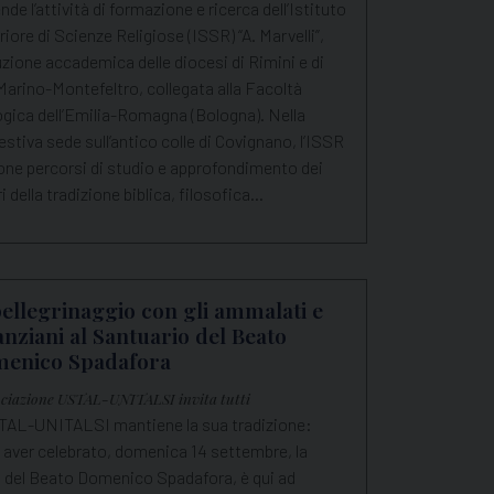
nde l’attività di formazione e ricerca dell’Istituto
iore di Scienze Religiose (ISSR) “A. Marvelli”,
uzione accademica delle diocesi di Rimini e di
arino-Montefeltro, collegata alla Facoltà
ogica dell’Emilia-Romagna (Bologna). Nella
stiva sede sull’antico colle di Covignano, l’ISSR
one percorsi di studio e approfondimento dei
i della tradizione biblica, filosofica…
pellegrinaggio con gli ammalati e
 anziani al Santuario del Beato
enico Spadafora
ociazione USTAL-UNITALSI invita tutti
TAL-UNITALSI mantiene la sua tradizione:
 aver celebrato, domenica 14 settembre, la
a del Beato Domenico Spadafora, è qui ad