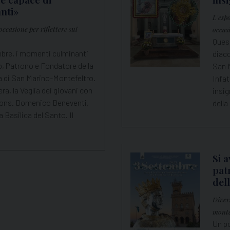
nti»
L'esp
ccasione per riflettere sul
occas
Ques
embre, i momenti culminanti
diac
o, Patrono e Fondatore della
San M
a di San Marino-Montefeltro.
Infat
ra, la Veglia dei giovani con
insig
 Mons. Domenico Beneventi,
della
 Basilica del Santo. Il
Si 
pat
del
Divers
mont
Un po