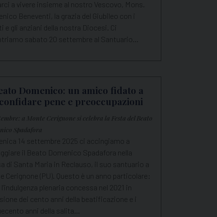
arci a vivere insieme al nostro Vescovo, Mons.
ico Beneventi, la grazia del Giubileo con i
i e gli anziani della nostra Diocesi. Ci
ntriamo sabato 20 settembre al Santuario…
Beato Domenico: un amico fidato a
 confidare pene e preoccupazioni
ttembre: a Monte Cerignone si celebra la Festa del Beato
nico Spadafora
nica 14 settembre 2025 ci accingiamo a
eggiare il Beato Domenico Spadafora nella
a di Santa Maria in Reclauso, il suo santuario a
e Cerignone (PU). Questo è un anno particolare:
l’indulgenza plenaria concessa nel 2021 in
ione dei cento anni della beatificazione e i
ecento anni della salita…