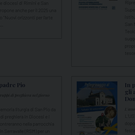
Ripre
le diocesi di Rimini e San
Super
ropone anche per il 2025 una
istit
 “Nuovi orizzonti per l’arte
San M
i…
Teol
sugge
prop
tesor
padre Pio
In 
gli
gruppi di preghiera nel giorno
Dom
moria liturgia di San Pio da
L'ass
L’US
 di preghiera in Diocesi e i
dopo
contreranno nella parrocchia
fest
in Serravalle (RSM) per un