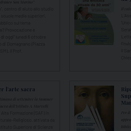
tofranco San Marino”
, centro di aiuto allo studio
Il va
L’As
le scuole medie superiori,
‘Uno 
bblico sul tema
Serat
da? Provocazione e
Lette
 di oggi” lunedì 6 ottobre
l’inv
o di Domagnano (Piazza
il Sa
SM). Il Prof.
Chie
r l’arte sacra
Ripa
Sup
settimana di settembre la Summer
Mar
acra dell’Istituto A. Marvelli
di Alta Formazione (SAF) in
Per i
turale-Religioso, attivata da
appro
stituto Superiore di Scienze
biblic