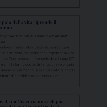
Popolo della Vita riprende il
mmino
sto per affermare con gioia il diritto fondamentale
Vita
mbre è il mese delle ripartenze, non solo per
e e istituzioni, ma anche per il Popolo della Vita.
nica 7 settembre, anniversario della Legge 127
re anni fa ha introdotto l’interruzione volontaria
avidanza a San Marino, si svolgerà infatti la terza
nata di sensibilizzazione lungo le vie…
ivata da Cracovia una reliquia
igne di San Giovanni Paolo II