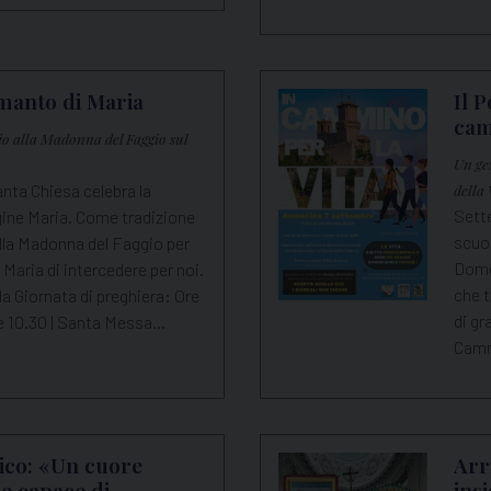
 manto di Maria
Il 
ca
io alla Madonna del Faggio sul
Un ge
nta Chiesa celebra la
della 
Sette
gine Maria. Come tradizione
scuol
lla Madonna del Faggio per
Dome
 Maria di intercedere per noi.
che t
a Giornata di preghiera: Ore
di gr
re 10.30 | Santa Messa…
Cammi
ico: «Un cuore
Arr
e capace di
ins