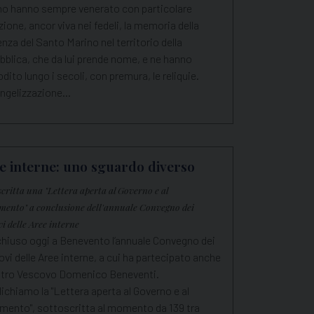
no hanno sempre venerato con particolare
ione, ancor viva nei fedeli, la memoria della
nza del Santo Marino nel territorio della
blica, che da lui prende nome, e ne hanno
dito lungo i secoli, con premura, le reliquie.
angelizzazione…
e interne: uno sguardo diverso
scritta una "Lettera aperta al Governo e al
mento" a conclusione dell'annuale Convegno dei
vi delle Aree interne
chiuso oggi a Benevento l’annuale Convegno dei
vi delle Aree interne, a cui ha partecipato anche
ostro Vescovo Domenico Beneventi.
ichiamo la "Lettera aperta al Governo e al
amento", sottoscritta al momento da 139 tra