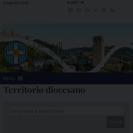
seguici su
Skip
8 Agosto 2026
Facebook
Instagram
LinkedIn
X
YouTube
Feed
to
content
MENU
Territorio diocesano
Cerca