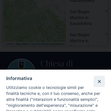
Piandimeleto
▸
San Biagio
Martire in
Sassofeltrio
▸
San Biagio
Martire in
Leaflet
| Map data ©
OpenStreetMap
contributors
Schigno di
Casteldelci
▸
San Cassiano
Vescovo in
Macerata Feltria
Informativa
▸
San Cristoforo
Utilizziamo cookie o tecnologie simili per
Martire in
finalità tecniche e, con il tuo consenso, anche per
Certalto di
altre finalità ("interazioni e funzionalità semplici",
Centralino Curia Vescovile
Macerata Feltria
0541 913711
"miglioramento dell'esperienza", "misurazione" e