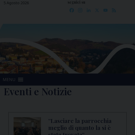
seguici su
Skip
5 Agosto 2026
Facebook
Instagram
LinkedIn
X
YouTube
Feed
to
content
MENU
Eventi e Notizie
“Lasciare la parrocchia
meglio di quanto la si è
stata trovata”