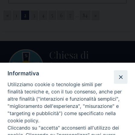
«
1
2
3
4
5
6
7
...
84
»
Informativa
Utilizziamo cookie o tecnologie simili per
finalità tecniche e, con il tuo consenso, anche per
altre finalità ("interazioni e funzionalità semplici",
Centralino Curia Vescovile
0541 913711
"miglioramento dell'esperienza", "misurazione" e
"targeting e pubblicità") come specificato nella
Indirizzo
cookie policy.
Piazza Giovani Paolo II, 1
Cliccando su "accetta" acconsenti all'utilizzo dei
47864 PENNABILLI (RN)