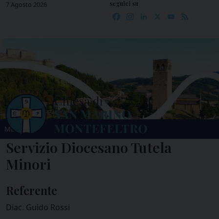
seguici su
Skip
7 Agosto 2026
Facebook
Instagram
LinkedIn
X
YouTube
Feed
to
content
MENU
Servizio Diocesano Tutela
Minori
Referente
Diac. Guido Rossi