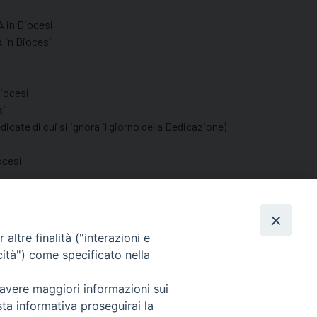
 in Diocesi
in Diocesi
iocesi
i
di cui si ignora il giorno della Dedicazione)
ocesi
Facebook
X
Threads
WhatsApp
Telegram
Email
Print
Share
altre finalità ("interazioni e
cità") come specificato nella
Seguici su
Facebook
Instagram
LinkedIn
X
YouTube
Feed
 avere maggiori informazioni sui
sta informativa proseguirai la
Informativa sulla Privacy