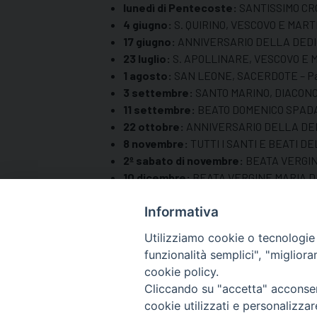
lunedì di Pentecoste:
SANTISSIMO CROC
4 giugno:
S. QUIRINO, VESCOVO E MARTIR
17 giugno:
ANNIVERSARIO DELLA DEDICA
23 luglio:
S. APOLLINARE, VESCOVO E MA
1 agosto:
SAN LEONE, SACERDOTE – Patro
3 settembre:
SANTO MARINO, DIACONO – 
11 settembre:
BEATO DOMENICO SPADAFO
22 ottobre:
ANNIVERSARIO DELLA DEDICAZ
8 novembre:
TUTTI I SANTI E BEATI D
2º sabato di novembre:
BEATA VERGINE
10 dicembre:
BEATA VERGINE MARIA DI L
Informativa
Utilizziamo cookie o tecnologie s
funzionalità semplici", "miglior
cookie policy.
Cliccando su "accetta" acconsent
cookie utilizzati e personalizza