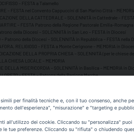
IFISSO – FESTA a Talamello
E – FESTA nel Convento Cappuccini di San Marino Città – MEMORIA
ZIONE DELLA CATTEDRALE – SOLENNITÀ in Cattedrale – FESTA 
RTIRE – FESTA Patrono della Regione Pastorale Emilia-Romagna
no della Diocesi – SOLENNITÀ in San Leo – FESTA in Diocesi
Patrono della Diocesi – SOLENNITÀ in Repubblica – FESTA nella D
RA, RELIGIOSO – FESTA a Monte Cerignone – MEMORIA in Dioces
IONE DELLA PROPRIA CHIESA – SOLENNITÀ (per le chiese dedicate 
ELLA CHIESA LOCALE – MEMORIA
 DELLA MISERICORDIA – SOLENNITÀ in Basilica – MEMORIA in Di
ORETO – FESTA – Patrona della Regione Marche
imili per finalità tecniche e, con il tuo consenso, anche per 
amento dell'esperienza", "misurazione" e "targeting e pubbli
Centralino Curia Vescovile
i all'utilizzo dei cookie. Cliccando su "personalizza" puoi
0541 913711
re le tue preferenze. Cliccando su "rifiuta" o chiudendo que