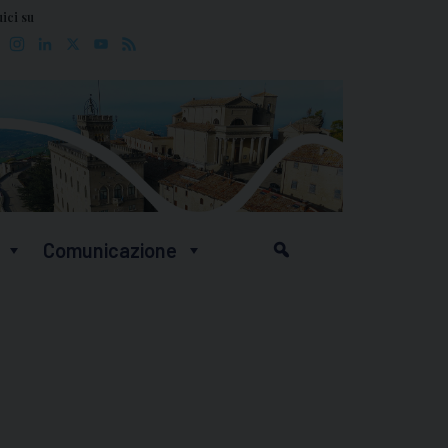
ici su
Facebook
Instagram
LinkedIn
X
YouTube
Feed
Comunicazione