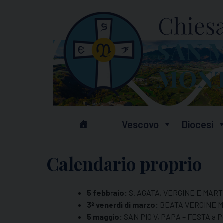
Skip
to
content
Vescovo
Diocesi
Calendario proprio
5 febbraio:
S. AGATA, VERGINE E MARTI
3º venerdì di marzo:
BEATA VERGINE MAD
5 maggio:
SAN PIO V, PAPA – FESTA a Pe