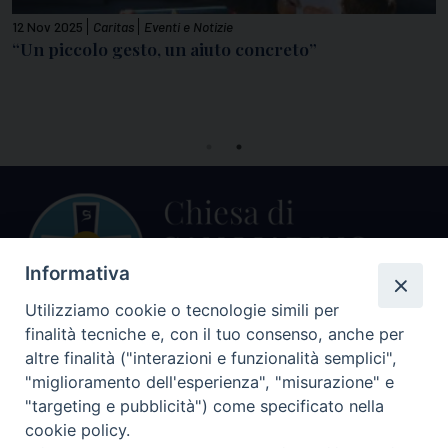
12 Nov 2025
Caritas
Eventi e Notizie
1
“Un piccolo gesto, un aiuto concreto”
M
t
Informativa
Utilizziamo cookie o tecnologie simili per
finalità tecniche e, con il tuo consenso, anche per
Centralino Curia Vescovile
altre finalità ("interazioni e funzionalità semplici",
0541 913711
"miglioramento dell'esperienza", "misurazione" e
"targeting e pubblicità") come specificato nella
Indirizzo
cookie policy.
Piazza Giovani Paolo II, 1