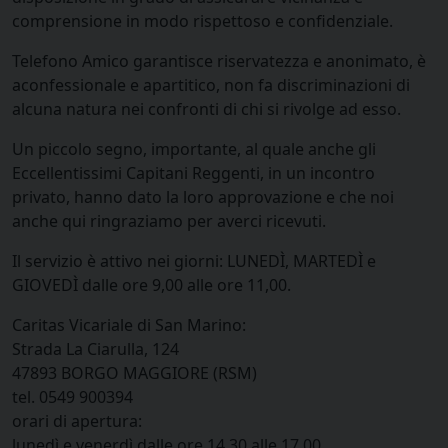
comprensione in modo rispettoso e confidenziale.
Telefono Amico garantisce
riservatezza e anonimato
, è
aconfessionale e apartitico
, non fa discriminazioni di
alcuna natura nei confronti di chi si rivolge ad esso.
Un piccolo segno, importante, al quale anche gli
Eccellentissimi Capitani Reggenti, in un incontro
privato, hanno dato la loro approvazione e che noi
anche qui ringraziamo per averci ricevuti.
Il servizio è attivo nei giorni:
LUNEDÌ, MARTEDÌ e
GIOVEDÌ dalle ore 9,00 alle ore 11,00
.
Caritas Vicariale di San Marino:
Strada La Ciarulla, 124
47893
BORGO MAGGIORE
(RSM)
tel. 0549 900394
orari di apertura:
lunedì e venerdì dalle ore 14.30 alle 17.00