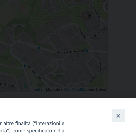
Leaflet
| Map data ©
OpenStreetMap
contributors
Facebook
X
Threads
WhatsApp
Telegram
Email
Print
Share
condividi su
altre finalità ("interazioni e
cità") come specificato nella