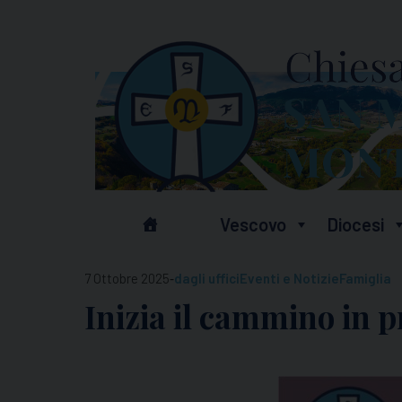
Skip
to
content
Vescovo
Diocesi
-
7 Ottobre 2025
dagli uffici
Eventi e Notizie
Famiglia
Inizia il cammino in 