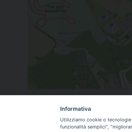
Via Ventotto Luglio 46, 47893 Borgo Maggiore Casett
Informativa
Famiglia
Utilizziamo cookie o tecnologie s
funzionalità semplici", "miglior