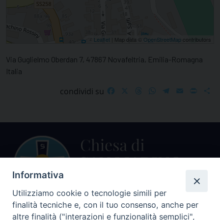
Leaflet
| Map data ©
OpenStreetMap
contributors
Via Guglielmo Oberdan 7, 47867 Novafeltria, Emilia-Romagna
Italia
Facebook
X
Threads
WhatsApp
Telegram
Email
Print
S
condividi su
Informativa
Utilizziamo cookie o tecnologie simili per
finalità tecniche e, con il tuo consenso, anche per
Centralino Curia Vescovile
altre finalità ("interazioni e funzionalità semplici",