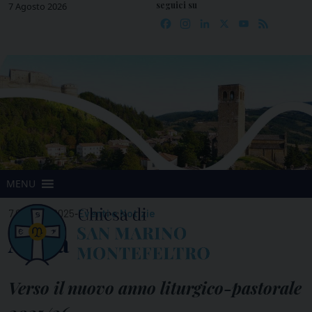
seguici su
Skip
7 Agosto 2026
Facebook
Instagram
LinkedIn
X
YouTube
Feed
to
content
MENU
-
7 Ottobre 2025
Eventi e Notizie
Al via
Verso il nuovo anno liturgico-pastorale