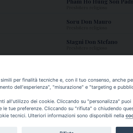
Pham Ho Hung Son Padr
Presbitero religioso
Soru Don Mauro
Presbitero religioso
Stagni Don Stefano
Presbitero religioso
Taylor Padre Philip
Presbitero religioso
imili per finalità tecniche e, con il tuo consenso, anche per 
amento dell'esperienza", "misurazione" e "targeting e pubbli
i all'utilizzo dei cookie. Cliccando su "personalizza" puoi
Centralino Curia Vescovile
re le tue preferenze. Cliccando su "rifiuta" o chiudendo que
0541 913711
okie tecnici. Ulteriori informazioni sono disponibili nella
coo
Indirizzo
Piazza Giovani Paolo II, 1