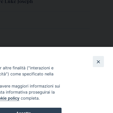
e Luke Joseph
altre finalità ("interazioni e
cità") come specificato nella
 avere maggiori informazioni sui
Seguici su
sta informativa proseguirai la
Facebook
Instagram
LinkedIn
X
YouTube
Feed
kie policy
completa.
Informativa sulla Privacy