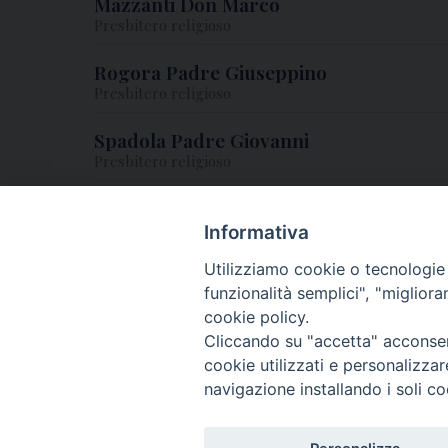
Mazzanti Don Marco
Presbitero religioso
Rogora Padre Giuseppino
Presbitero religioso
Spadola Padre Giovanni
Presbitero religioso
Talmelli Padre Raffaele
Presbitero religioso
Informativa
Utilizziamo cookie o tecnologie s
funzionalità semplici", "miglior
cookie policy.
Cliccando su "accetta" acconsent
cookie utilizzati e personalizza
navigazione installando i soli co