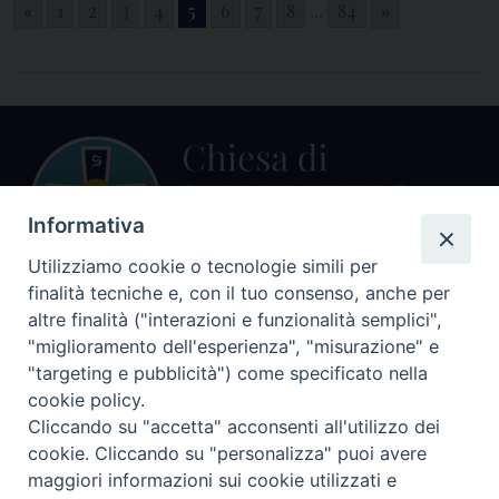
«
1
2
3
4
5
6
7
8
...
84
»
Informativa
Utilizziamo cookie o tecnologie simili per
finalità tecniche e, con il tuo consenso, anche per
altre finalità ("interazioni e funzionalità semplici",
Centralino Curia Vescovile
0541 913711
"miglioramento dell'esperienza", "misurazione" e
"targeting e pubblicità") come specificato nella
Indirizzo
cookie policy.
Piazza Giovani Paolo II, 1
Cliccando su "accetta" acconsenti all'utilizzo dei
47864 PENNABILLI (RN)
cookie. Cliccando su "personalizza" puoi avere
maggiori informazioni sui cookie utilizzati e
Seguici su