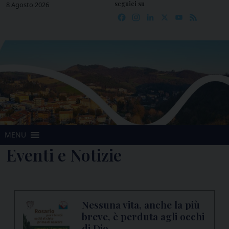
seguici su
Skip
8 Agosto 2026
Facebook
Instagram
LinkedIn
X
YouTube
Feed
to
content
MENU
Eventi e Notizie
Nessuna vita, anche la più
breve, è perduta agli occhi
di Dio