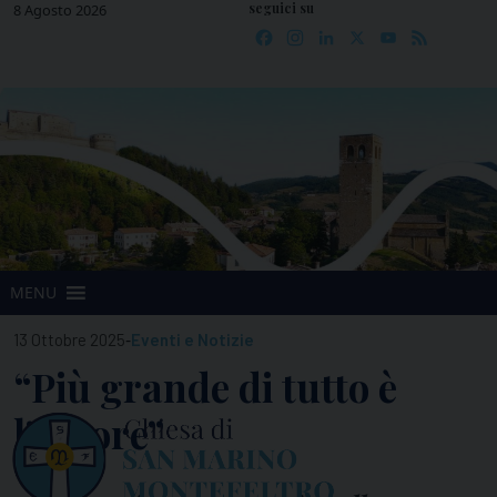
seguici su
Skip
8 Agosto 2026
Facebook
Instagram
LinkedIn
X
YouTube
Feed
to
content
MENU
-
13 Ottobre 2025
Eventi e Notizie
“Più grande di tutto è
l’amore”