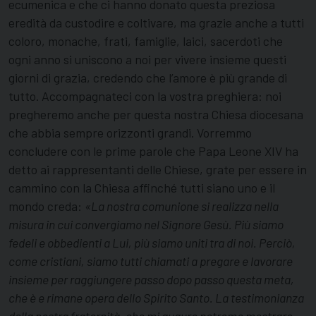
ecumenica e che ci hanno donato questa preziosa
eredità da custodire e coltivare, ma grazie anche a tutti
coloro, monache, frati, famiglie, laici, sacerdoti che
ogni anno si uniscono a noi per vivere insieme questi
giorni di grazia, credendo che l’amore è più grande di
tutto. Accompagnateci con la vostra preghiera: noi
pregheremo anche per questa nostra Chiesa diocesana
che abbia sempre orizzonti grandi. Vorremmo
concludere con le prime parole che Papa Leone XIV ha
detto ai rappresentanti delle Chiese, grate per essere in
cammino con la Chiesa affinché tutti siano uno e il
mondo creda:
«
La nostra comunione si realizza nella
misura in cui convergiamo nel Signore Gesù. Più siamo
fedeli e obbedienti a Lui, più siamo uniti tra di noi. Perciò,
come cristiani, siamo tutti chiamati a pregare e lavorare
insieme per raggiungere passo dopo passo questa meta,
che è e rimane opera dello Spirito Santo. La testimonianza
della nostra fraternità, che mi auguro potremo mostrare