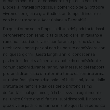
abbiamo scelto di far conoscere un po’ della nostra
Diocesi ai fratelli ortodossi. Il pomeriggio del 21 ottobre
vivremo con gioia e gratitudine, un tempo di incontro
con le nostre sorelle Agostiniane a Pennabilli.
Da quest’anno sotto l’impulso di uno dei padri ortodossi
cercheremo con semplicità di pubblicare, in italiano e
rumeno, i testi delle varie conferenze perché sia una
ricchezza anche per chi non ha potuto condividere con
noi questi giorni. Questi lunghi anni di conoscenza
paziente e fedele, alimentata anche da condivisioni e
comunicazioni durante l’anno, ha intessuto dei rapporti
profondi di amicizia e fraternità tanto da sentirci ormai
un’unica famiglia con due polmoni bellissimi, legati dalla
gratuità dell’amore e dal desiderio profondissimo
dell’unità di cui godiamo già la bellezza in ogni incontro
nell’unico Cristo che ci fa tutti suoi discepoli. Il nostro
grazie va ai padri che hanno iniziato questa esperienza