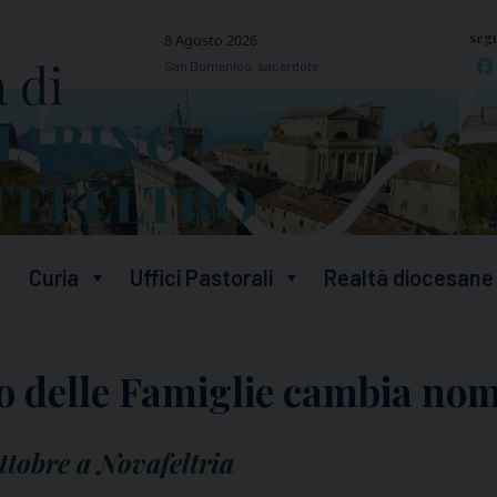
segu
8 Agosto 2026
San Domenico, sacerdote
Curia
Uffici Pastorali
Realtà diocesane
o delle Famiglie cambia nom
ttobre a Novafeltria