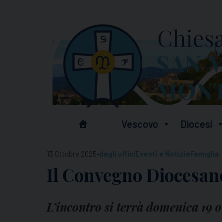
Skip
to
content
Vescovo
Diocesi
-
13 Ottobre 2025
dagli uffici
Eventi e Notizie
Famiglia
Il Convegno Diocesan
L’incontro si terrà domenica 19 o