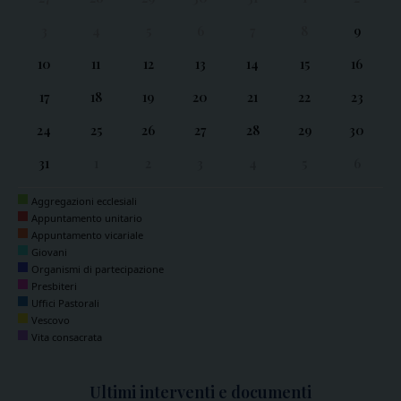
3
4
5
6
7
8
9
10
11
12
13
14
15
16
17
18
19
20
21
22
23
24
25
26
27
28
29
30
31
1
2
3
4
5
6
Aggregazioni ecclesiali
Appuntamento unitario
Appuntamento vicariale
Giovani
Organismi di partecipazione
Presbiteri
Uffici Pastorali
Vescovo
Vita consacrata
Ultimi interventi e documenti