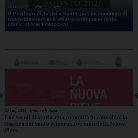
25 Lug 2026
Eventi e Notizie
Il Perdono di Assisi a Sant’Igne: un cammino di
riconciliazione nell’ottavo centenario della
morte di San Francesco
Magistero
Visita Papa Leone XIV
21 Lug 2026
Eventi e Notizie
à in cammino: la
“Magnifica Humanitas”, in cammino 
anni della Nuova
Leone