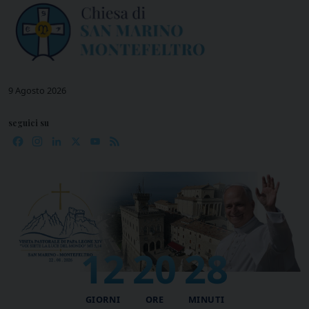
Skip
to
content
9 Agosto 2026
seguici su
Facebook
Instagram
LinkedIn
X
YouTube
Feed
12
20
27
:
:
GIORNI
ORE
MINUTI