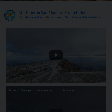
Multimedia San Marino-Montefeltro
Canale Youtube della Diocesi di San Marino-Montefeltro
#FlashdiVangelo-II domenica dopo Natale A