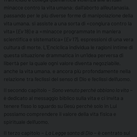
minacce contro la vita umana: dall’aborto all’eutanasia,
passando per le più diverse forme di manipolazione della
vita umana, si assiste a una sorta di «congiura contro la
vita» (
Ev
18) e a «minacce programmate in maniera
scientifica e sistematica» (
Ev
17), espressioni di una vera
cultura di morte. L’Enciclica individua le ragioni intime di
questa situazione drammatica in un’idea perversa di
libertà per la quale ogni valore diventa negoziabile,
anche la vita umana, e ancora più profondamente nella
relazione tra l’eclissi del senso di Dio e l’eclissi dell’uomo.
Il secondo capitolo –
Sono venuto perché abbiano la vita
–
è dedicato al messaggio biblico sulla vita e ci invita a
tenere fisso lo sguardo su Gesù perché solo in Lui
possiamo comprendere il valore della vita fisica e
spirituale dell’uomo.
Il terzo capitolo –
La Legge santa di Dio
– è centrato sul