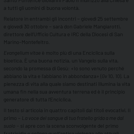
a tutti gli uomini di buona volontà.
Relatore in entrambi gli incontri – giovedì 25 settembre
e giovedì 30 ottobre – sarà don Gabriele Mangiarotti,
direttore dell’Ufficio Cultura e IRC della Diocesi di San
Marino-Montefeltro.
Evangelium vitae
è molto più di una Enciclica sulla
bioetica. È una buona notizia, un Vangelo sulla vita,
secondo la promessa di Gesù: «Io sono venuto perché
abbiano la vita e l’abbiano in abbondanza» (
Gv
10, 10). La
pienezza di vita alla quale siamo destinati illumina la vita
umana fin nella sua avventura terrena ed è il principio
generatore di tutta l’Enciclica.
Il testo si articola in quattro capitoli dai titoli evocativi. Il
primo –
La voce del sangue di tuo fratello grida a me dal
suolo
– si apre con la scena sconvolgente del primo
fratricidio e collega quell’antica violenza alle attuali