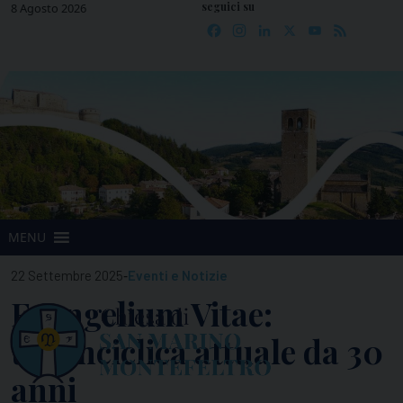
seguici su
Skip
8 Agosto 2026
Facebook
Instagram
LinkedIn
X
YouTube
Feed
to
content
MENU
-
22 Settembre 2025
Eventi e Notizie
Evangelium Vitae:
un’Enciclica attuale da 30
anni