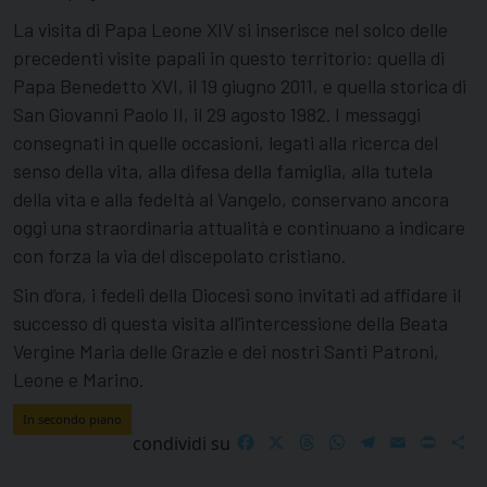
La visita di Papa Leone XIV si inserisce nel solco delle
precedenti visite papali in questo territorio: quella di
Papa Benedetto XVI, il 19 giugno 2011, e quella storica di
San Giovanni Paolo II, il 29 agosto 1982. I messaggi
consegnati in quelle occasioni, legati alla ricerca del
senso della vita, alla difesa della famiglia, alla tutela
della vita e alla fedeltà al Vangelo, conservano ancora
oggi una straordinaria attualità e continuano a indicare
con forza la via del discepolato cristiano.
Sin d’ora, i fedeli della Diocesi sono invitati ad affidare il
successo di questa visita all’intercessione della Beata
Vergine Maria delle Grazie e dei nostri Santi Patroni,
Leone e Marino.
In secondo piano
Facebook
X
Threads
WhatsApp
Telegram
Email
Print
S
condividi su