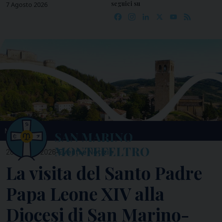
seguici su
Skip
7 Agosto 2026
Facebook
Instagram
LinkedIn
X
YouTube
Feed
to
content
MENU
-
28 Maggio 2026
Eventi e Notizie
La visita del Santo Padre
Papa Leone XIV alla
Diocesi di San Marino-