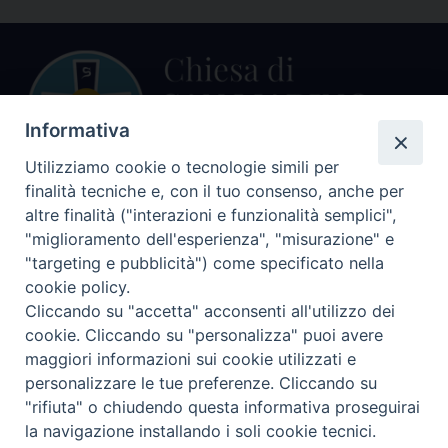
Informativa
Utilizziamo cookie o tecnologie simili per
finalità tecniche e, con il tuo consenso, anche per
altre finalità ("interazioni e funzionalità semplici",
Centralino Curia Vescovile
0541 913711
"miglioramento dell'esperienza", "misurazione" e
"targeting e pubblicità") come specificato nella
Indirizzo
cookie policy.
Piazza Giovani Paolo II, 1
Cliccando su "accetta" acconsenti all'utilizzo dei
47864 PENNABILLI (RN)
cookie. Cliccando su "personalizza" puoi avere
maggiori informazioni sui cookie utilizzati e
Seguici su
personalizzare le tue preferenze. Cliccando su
Facebook
Instagram
LinkedIn
X
YouTube
Feed
"rifiuta" o chiudendo questa informativa proseguirai
Informativa sulla Privacy
la navigazione installando i soli cookie tecnici.