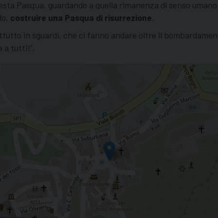
 questa Pasqua, guardando a quella rimanenza di senso umano
do,
costruire una Pasqua di risurrezione
.
prattutto in sguardi, che ci fanno andare oltre il bombardame
a tutti!”.
ra, all'umano e alla speranza"