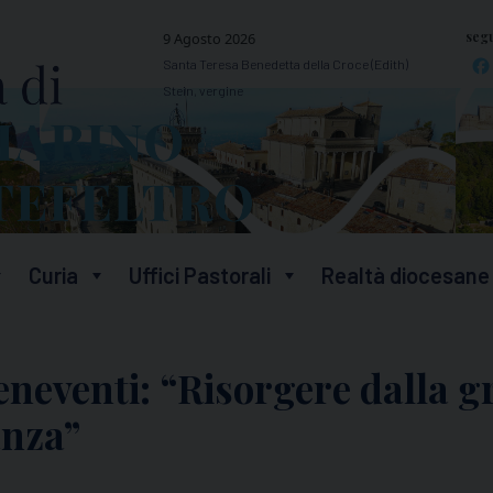
segu
9 Agosto 2026
Santa Teresa Benedetta della Croce (Edith)
Stein, vergine
Curia
Uffici Pastorali
Realtà diocesane
eventi: “Risorgere dalla gr
anza”