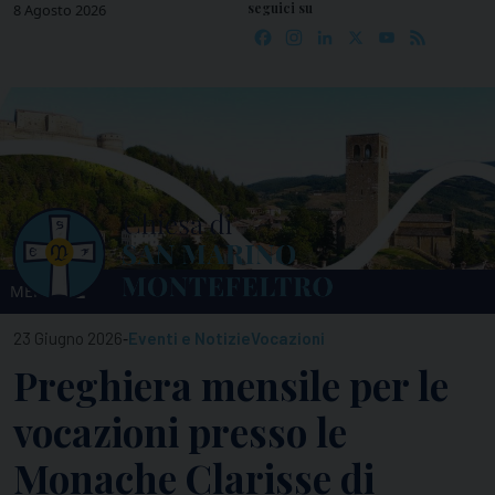
seguici su
Skip
8 Agosto 2026
Facebook
Instagram
LinkedIn
X
YouTube
Feed
to
content
MENU
-
23 Giugno 2026
Eventi e Notizie
Vocazioni
Preghiera mensile per le
vocazioni presso le
Monache Clarisse di