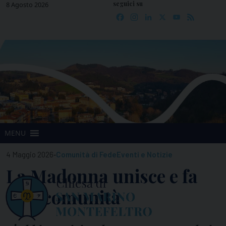
seguici su
Skip
8 Agosto 2026
Facebook
Instagram
LinkedIn
X
YouTube
Feed
to
content
MENU
-
4 Maggio 2026
Comunità di Fede
Eventi e Notizie
La Madonna unisce e fa
fare comunità