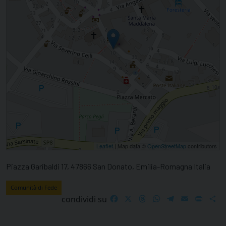
Leaflet
| Map data ©
OpenStreetMap
contributors
Piazza Garibaldi 17, 47866 San Donato, Emilia-Romagna Italia
Comunità di Fede
Facebook
X
Threads
WhatsApp
Telegram
Email
Print
S
condividi su