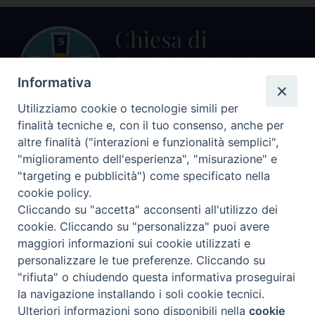
Informativa
Utilizziamo cookie o tecnologie simili per
finalità tecniche e, con il tuo consenso, anche per
Centralino Curia Vescovile
altre finalità ("interazioni e funzionalità semplici",
0541 913711
"miglioramento dell'esperienza", "misurazione" e
"targeting e pubblicità") come specificato nella
Indirizzo
cookie policy.
Piazza Giovani Paolo II, 1
Cliccando su "accetta" acconsenti all'utilizzo dei
47864 PENNABILLI (RN)
cookie. Cliccando su "personalizza" puoi avere
maggiori informazioni sui cookie utilizzati e
Seguici su
personalizzare le tue preferenze. Cliccando su
Facebook
Instagram
LinkedIn
X
YouTube
Feed
"rifiuta" o chiudendo questa informativa proseguirai
Informativa sulla Privacy
la navigazione installando i soli cookie tecnici.
Ulteriori informazioni sono disponibili nella
cookie
Preferenze Cookie