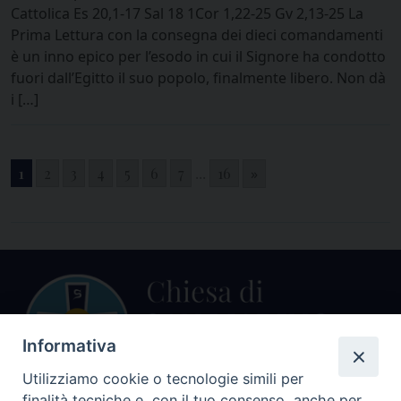
Cattolica Es 20,1-17 Sal 18 1Cor 1,22-25 Gv 2,13-25 La
Prima Lettura con la consegna dei dieci comandamenti
è un inno epico per l’esodo in cui il Signore ha condotto
fuori dall’Egitto il suo popolo, finalmente libero. Non dà
i […]
1
2
3
4
5
6
7
...
16
»
Informativa
Utilizziamo cookie o tecnologie simili per
finalità tecniche e, con il tuo consenso, anche per