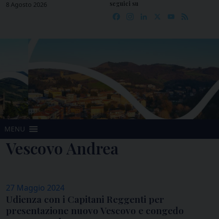
seguici su
Skip
8 Agosto 2026
Facebook
Instagram
LinkedIn
X
YouTube
Feed
to
content
MENU
Vescovo Andrea
27 Maggio 2024
Udienza con i Capitani Reggenti per
presentazione nuovo Vescovo e congedo