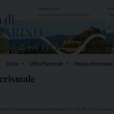
segu
6 Agosto 2026
Festa della Trasfigurazione del Signore
Curia
Uffici Pastorali
Realtà diocesane
 crismale
ravi hoc Pasca manducare nobiscum
» (Lc 22,15). Ma ci sono e