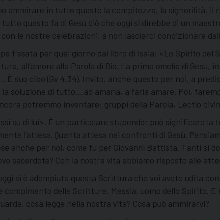
mo ammirare in tutto questo la compitezza, la signorilità, il r
to questo fa di Gesù ciò che oggi si direbbe di un maestro 
con le nostre celebrazioni, a non lasciarci condizionare dall
ope fissata per quel giorno dal libro di Isaia: «Lo Spirito d
ttura, all’amore alla Parola di Dio. La prima omelia di Gesù, 
a… È suo cibo (Gv 4,34). Invito, anche questo per noi, a predi
rvi la soluzione di tutto… ad amarla, a farla amare. Poi, fare
ncora potremmo inventare: gruppi della Parola, Lectio divina
issi su di lui». È un particolare stupendo; può significare la 
amente l’attesa. Quanta attesa nei confronti di Gesù. Pensiam
ttese anche per noi, come fu per Giovanni Battista. Tanti si
ovo sacerdote? Con la nostra vita abbiamo risposto alle att
oggi si è adempiuta questa Scrittura che voi avete udita con 
come compimento delle Scritture, Messia, uomo dello Spirito.
guarda, cosa legge nella nostra vita? Cosa può ammirarvi?