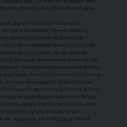
 “Emmaus è qui!”. Un anno per avanzare nella
nto della presenza viva di Gesù Risorto, della
ersione. Quando celebriamo l’Eucarestia,
per opera dei sacerdoti diviene sull’altare
utano, perché continuano ad apparire gli
cattedrali meravigliose, tabernacoli d’oro per
poiché c’è un solo pane, noi, pur essendo
 fare, alla quale vorrei invitare anche voi, sta
pegno per credere nella presenza reale di Cristo
o, suo Popolo. Mentre la prima identificazione è
 la nostra responsabilità; esige l’unità e la
ra il sacramento del Corpo e del Sangue di Cristo
r quanti sono accanto e per quanti sono lontani.
 o individualistico, emotivamente gratificante.
 tre sostantivi, ognuno dei quali ha una
 via, imperativo, oltre che grazia che ci è