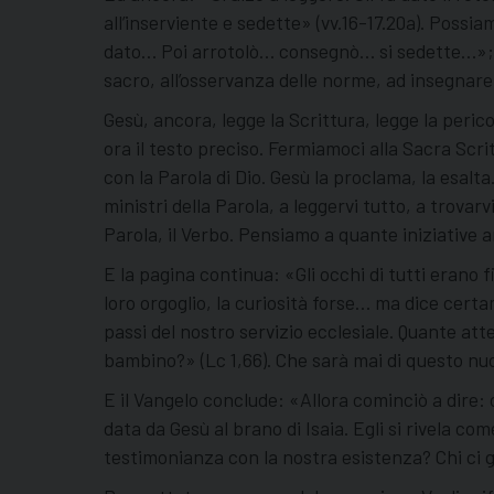
all’inserviente e sedette» (vv.16-17.20a). Possia
dato… Poi arrotolò… consegnò… si sedette…»; tut
sacro, all’osservanza delle norme, ad insegnare 
Gesù, ancora, legge la Scrittura, legge la peric
ora il testo preciso. Fermiamoci alla Sacra Scri
con la Parola di Dio. Gesù la proclama, la esalt
ministri della Parola, a leggervi tutto, a trova
Parola, il Verbo. Pensiamo a quante iniziative a
E la pagina continua: «Gli occhi di tutti erano f
loro orgoglio, la curiosità forse… ma dice cert
passi del nostro servizio ecclesiale. Quante a
bambino?» (Lc 1,66). Che sarà mai di questo nu
E il Vangelo conclude: «Allora cominciò a dire: 
data da Gesù al brano di Isaia. Egli si rivela 
testimonianza con la nostra esistenza? Chi ci 