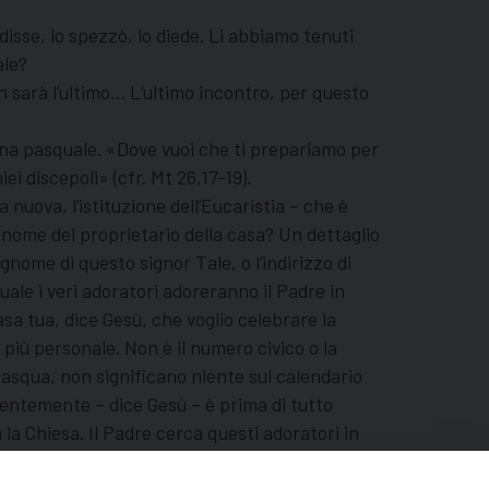
disse, lo spezzò, lo diede. Li abbiamo tenuti
ale?
 sarà l’ultimo… L’ultimo incontro, per questo
 Cena pasquale. «Dove vuoi che ti prepariamo per
i discepoli» (cfr. Mt 26,17-19).
nuova, l’istituzione dell’Eucaristia – che è
 nome del proprietario della casa? Un dettaglio
ome di questo signor Tale, o l’indirizzo di
uale i veri adoratori adoreranno il Padre in
asa tua, dice Gesù, che voglio celebrare la
più personale. Non è il numero civico o la
Pasqua, non significano niente sul calendario
dentemente – dice Gesù – è prima di tutto
la Chiesa. Il Padre cerca questi adoratori in
ordo o che non la pensano come te, perché, è con