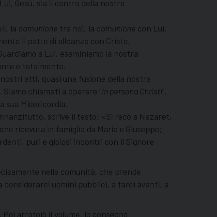
ui, Gesù, sia il centro della nostra
li, la
comunione
tra noi, la
comunione
con Lui.
ente il patto di alleanza con Cristo.
. Guardiamo a Lui, esaminiamo la nostra
mente e totalmente.
nostri atti, quasi una fusione della nostra
”. Siamo chiamati a operare “
in persona Christi
”,
la sua Misericordia.
anzitutto, scrive il testo: «Si recò a Nazaret,
zione ricevuta in famiglia da Maria e Giuseppe;
denti, puri e gioiosi incontri con il Signore
a decisamente nella comunità, che prende
 considerarci uomini pubblici, a farci avanti, a
… Poi arrotolò il volume, lo consegnò