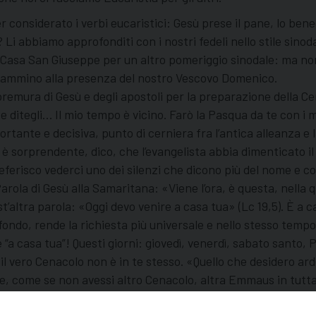
 considerato i verbi eucaristici: Gesù prese il pane, lo bene
i abbiamo approfonditi con i nostri fedeli nello stile sinod
a Casa San Giuseppe per un altro pomeriggio sinodale: ma non
el cammino alla presenza del nostro Vescovo Domenico.
 la premura di Gesù e degli apostoli per la preparazione della
ditegli… Il mio tempo è vicino. Farò la Pasqua da te con i mie
ante e decisiva, punto di cerniera fra l’antica alleanza e la 
è sorprendente, dico, che l’evangelista abbia dimenticato il
risco vederci uno dei silenzi che dicono più del nome e cogn
arola di Gesù alla Samaritana: «Viene l’ora, è questa, nella q
st’altra parola: «Oggi devo venire a casa tua» (Lc 19,5). È a c
ondo, rende la richiesta più universale e nello stesso tempo 
“a casa tua”! Questi giorni: giovedì, venerdì, sabato santo, 
 il vero Cenacolo non è in te stesso. «Quello che desidero ar
me, come se non avessi altro Cenacolo, altra Emmaus in tutta 
 con i fratelli, soprattutto con quelli con cui non vai d’acc