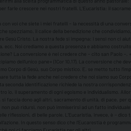
erirmi alla scelta programmatica di questo anno pastorale:
r farle crescere nei nostri fratelli. L’Eucaristia: il sacrame
o con voi che siete i miei fratelli – la necessità di una conv
che spezziamo, il calice della benedizione che condividiamo, 
re Gesù Cristo. La nostra fede si impegna; i sensi non ci ai
rma, ecc. Noi crediamo a questa presenza e abbiamo costruito 
ione? La conversione è nel credere che – cito san Paolo –, «
cipiamo dell’unico pane» (1Cor 10,17). La conversione che devo
amo Corpo di Gesù, suo Corpo mistico. E, se metto tutto l’im
egnare tutta la fede anche nel credere che noi siamo suo Corp
a seconda identificazione richiede la nostra corrispondenza,
stro io, il superamento di ogni egoismo e individualismo. Allo
), si faccia dono agli altri, sacramento di unità, di pace, pe
 non può ridursi, non può immiserirsi ad un fatto individuale
le riflessioni, di belle parole. L’Eucaristia, invece, è – dico
ll’azione. In questo senso dico che l’Eucarestia è programma,
ché noi ci facciamo Eucaristia per gli altri.