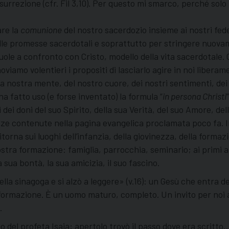
surrezione (cfr. Fil 3,10). Per questo mi smarco, perché solo L
are la
comunione
del nostro sacerdozio insieme ai nostri fede
delle promesse sacerdotali e soprattutto per stringere nuovam
vuole a confronto con Cristo, modello della vita sacerdotale
oviamo volentieri i propositi di lasciarlo agire in noi libera
 nostra mente, del nostro cuore, dei nostri sentimenti, dei 
 fatto uso (e forse inventato) la formula “
in persona Christi
 dei doni del suo Spirito, della sua Verità, del suo Amore, del
ze contenute nella pagina evangelica proclamata poco fa. Inn
itorna sui luoghi dell’infanzia, della giovinezza, della forma
ostra formazione: famiglia, parrocchia, seminario; ai primi ar
a sua bontà, la sua amicizia, il suo fascino.
nella sinagoga e si alzò a leggere» (v.16): un Gesù che entr
ua formazione. È un uomo maturo, completo. Un invito per noi a
.
olo del profeta Isaia; apertolo trovò il passo dove era scritto