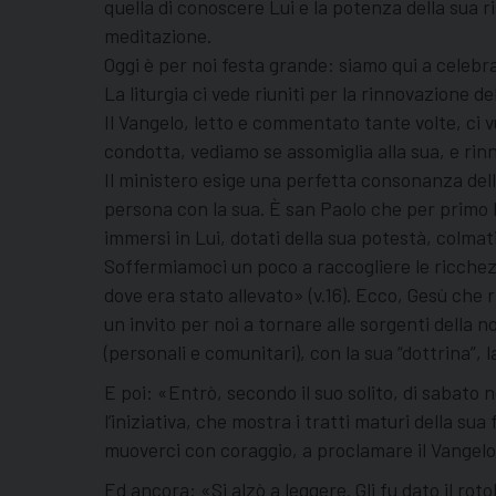
quella di conoscere Lui e la potenza della sua ri
meditazione.
Oggi è per noi festa grande: siamo qui a celebr
La liturgia ci vede riuniti per la rinnovazione 
Il Vangelo, letto e commentato tante volte, ci 
condotta, vediamo se assomiglia alla sua, e rinn
Il ministero esige una perfetta consonanza della
persona con la sua. È san Paolo che per primo ha
immersi in Lui, dotati della sua potestà, colmati
Soffermiamoci un poco a raccogliere le ricchez
dove era stato allevato» (v.16). Ecco, Gesù che r
un invito per noi a tornare alle sorgenti della n
(personali e comunitari), con la sua “dottrina”, l
E poi: «Entrò, secondo il suo solito, di sabato 
l’iniziativa, che mostra i tratti maturi della s
muoverci con coraggio, a proclamare il Vangelo
Ed ancora: «Si alzò a leggere. Gli fu dato il rot