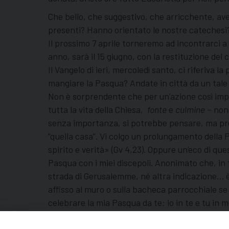
Che bello, che suggestivo, che arricchente, aver
presenti? Hanno orientato le nostre catechesi? L
Il prossimo 7 aprile torneremo ad incontrarci 
anno, sarà il 15 giugno, con la restituzione d
Il Vangelo di ieri, mercoledì santo, ci riferiva
mangiare la Pasqua? Andate in città da un tale e 
Non è sorprendente che per un’azione così import
tutta la vita della Chiesa,
fonte
e
culmine
– non 
senza importanza, si potrebbe pensare, ma prefe
“quella casa”. Vi colgo un prolungamento della P
spirito e verità» (Gv 4,23). Oppure un’eco di que
Pasqua con i miei discepoli. Anonimato che, in f
strada di Gerusalemme, né altra indicazione… è 
affisso al muro o sulla bacheca parrocchiale se
celebrare la mia Pasqua da te: io in te e tu in 
perfetta intimità con Lui, ma anche in intimità