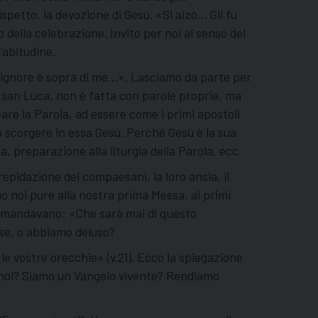
ispetto, la devozione di Gesù. «Si alzò… Gli fu
della celebrazione. Invito per noi al senso del
’abitudine.
el Signore è sopra di me…». Lasciamo da parte per
in san Luca, non è fatta con parole proprie, ma
care la Parola, ad essere come i primi apostoli
mo scorgere in essa Gesù. Perché Gesù è la sua
, preparazione alla liturgia della Parola, ecc.
trepidazione dei compaesani, la loro ansia, il
o noi pure alla nostra prima Messa, ai primi
 domandavano: «Che sarà mai di questo
ese, o abbiamo deluso?
le vostre orecchie» (v.21). Ecco la spiegazione
 E noi? Siamo un Vangelo vivente? Rendiamo