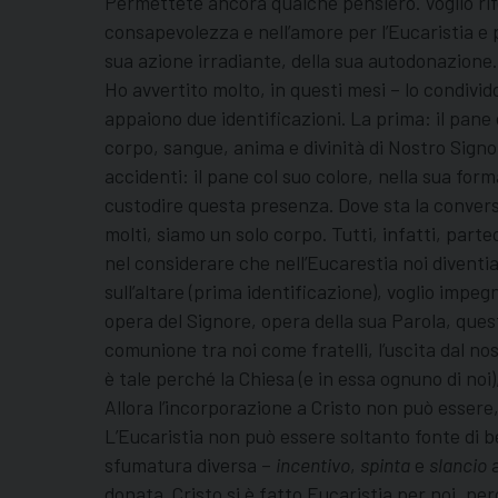
Permettete ancora qualche pensiero. Voglio rif
consapevolezza e nell’amore per l’Eucaristia e pe
sua azione irradiante, della sua autodonazione.
Ho avvertito molto, in questi mesi – lo condivid
appaiono due identificazioni. La prima: il pane 
corpo, sangue, anima e divinità di Nostro Signo
accidenti: il pane col suo colore, nella sua fo
custodire questa presenza. Dove sta la convers
molti, siamo un solo corpo. Tutti, infatti, parte
nel considerare che nell’Eucarestia noi diventi
sull’altare (prima identificazione), voglio imp
opera del Signore, opera della sua Parola, quest
comunione tra noi come fratelli, l’uscita dal no
è tale perché la Chiesa (e in essa ognuno di noi
Allora l’incorporazione a Cristo non può essere,
L’Eucaristia non può essere soltanto fonte di bel
sfumatura diversa –
incentivo
,
spinta
e
slancio
a
donata. Cristo si è fatto Eucaristia per noi, per