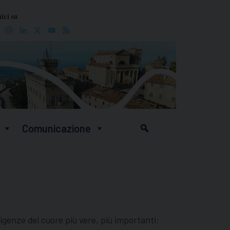
ici su
Facebook
Instagram
LinkedIn
X
YouTube
Feed
Comunicazione
sigenze del cuore più vere, più importanti: