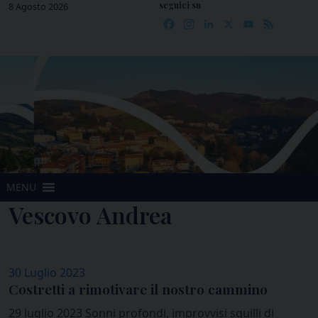
seguici su
Skip
8 Agosto 2026
Facebook
Instagram
LinkedIn
X
YouTube
Feed
to
content
MENU
Vescovo Andrea
30 Luglio 2023
Costretti a rimotivare il nostro cammino
29 luglio 2023 Sonni profondi, improvvisi squilli di