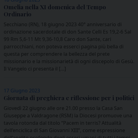
Omelia nella XI domenica del Tempo
Ordinario
Secchiano (RN), 18 giugno 2023 40° anniversario di
ordinazione sacerdotale di don Sante Celli Es 19,2-6 Sal
99 Rm 5,6-11 Mt 9,36-10,8 Caro don Sante, cari
parrocchiani, non poteva esserci pagina più bella di
questa per comprendere la bellezza del prete
missionario e la missionarietà di ogni discepolo di Gesù.
Il Vangelo ci presenta il […]
17 Giugno 2023
Giornata di preghiera e riflessione per i politici
Giovedì 22 giugno alle ore 21.00 presso la Casa San
Giuseppe a Valdragone (RSM) la Diocesi promuove una
tavola rotonda dal titolo “Pacem in terris? Attualità
dell’enciclica di San Giovanni XIII”, come espressione
dell’anelito profondo degli esseri umani di tutti i tempi