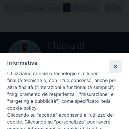
«
1
2
3
4
5
6
7
8
9
10
...
16
»
Informativa
Utilizziamo cookie o tecnologie simili per
finalità tecniche e, con il tuo consenso, anche per
altre finalità ("interazioni e funzionalità semplici",
Centralino Curia Vescovile
0541 913711
"miglioramento dell'esperienza", "misurazione" e
"targeting e pubblicità") come specificato nella
Indirizzo
cookie policy.
Piazza Giovani Paolo II, 1
Cliccando su "accetta" acconsenti all'utilizzo dei
47864 PENNABILLI (RN)
cookie. Cliccando su "personalizza" puoi avere
maggiori informazioni sui cookie utilizzati e