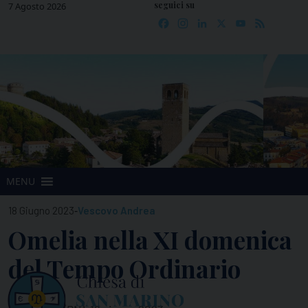
seguici su
Skip
7 Agosto 2026
Facebook
Instagram
LinkedIn
X
YouTube
Feed
to
content
MENU
-
18 Giugno 2023
Vescovo Andrea
Omelia nella XI domenica
del Tempo Ordinario