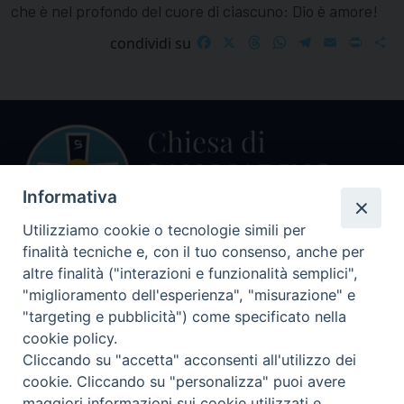
che è nel profondo del cuore di ciascuno: Dio è amore!
Facebook
X
Threads
WhatsApp
Telegram
Email
Print
S
condividi su
Informativa
Utilizziamo cookie o tecnologie simili per
finalità tecniche e, con il tuo consenso, anche per
Centralino Curia Vescovile
altre finalità ("interazioni e funzionalità semplici",
0541 913711
"miglioramento dell'esperienza", "misurazione" e
"targeting e pubblicità") come specificato nella
Indirizzo
cookie policy.
Piazza Giovani Paolo II, 1
Cliccando su "accetta" acconsenti all'utilizzo dei
47864 PENNABILLI (RN)
cookie. Cliccando su "personalizza" puoi avere
maggiori informazioni sui cookie utilizzati e