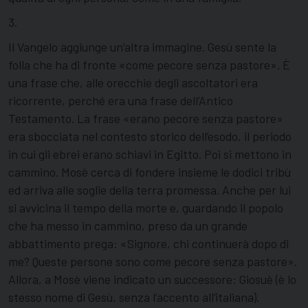
3.
Il Vangelo aggiunge un’altra immagine. Gesù sente la
folla che ha di fronte «come pecore senza pastore». È
una frase che, alle orecchie degli ascoltatori era
ricorrente, perché era una frase dell’Antico
Testamento. La frase «erano pecore senza pastore»
era sbocciata nel contesto storico dell’esodo, il periodo
in cui gli ebrei erano schiavi in Egitto. Poi si mettono in
cammino. Mosè cerca di fondere insieme le dodici tribù
ed arriva alle soglie della terra promessa. Anche per lui
si avvicina il tempo della morte e, guardando il popolo
che ha messo in cammino, preso da un grande
abbattimento prega: «Signore, chi continuerà dopo di
me? Queste persone sono come pecore senza pastore».
Allora, a Mosè viene indicato un successore: Giosuè (è lo
stesso nome di Gesù, senza l’accento all’italiana).