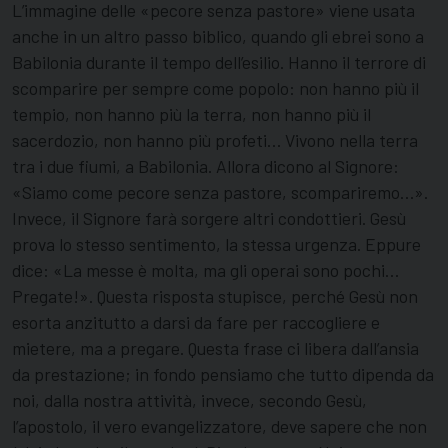
L’immagine delle «pecore senza pastore» viene usata
anche in un altro passo biblico, quando gli ebrei sono a
Babilonia durante il tempo dell’esilio. Hanno il terrore di
scomparire per sempre come popolo: non hanno più il
tempio, non hanno più la terra, non hanno più il
sacerdozio, non hanno più profeti… Vivono nella terra
tra i due fiumi, a Babilonia. Allora dicono al Signore:
«Siamo come pecore senza pastore, scompariremo…».
Invece, il Signore farà sorgere altri condottieri. Gesù
prova lo stesso sentimento, la stessa urgenza. Eppure
dice: «La messe è molta, ma gli operai sono pochi…
Pregate!». Questa risposta stupisce, perché Gesù non
esorta anzitutto a darsi da fare per raccogliere e
mietere, ma a pregare. Questa frase ci libera dall’ansia
da prestazione; in fondo pensiamo che tutto dipenda da
noi, dalla nostra attività, invece, secondo Gesù,
l’apostolo, il vero evangelizzatore, deve sapere che non