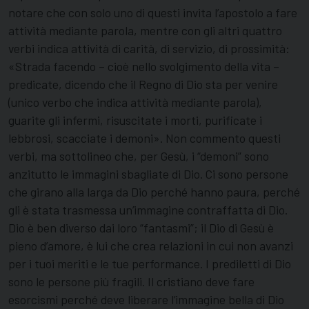
notare che con solo uno di questi invita l’apostolo a fare
attività mediante parola, mentre con gli altri quattro
verbi indica attività di carità, di servizio, di prossimità:
«Strada facendo – cioè nello svolgimento della vita –
predicate, dicendo che il Regno di Dio sta per venire
(unico verbo che indica attività mediante parola),
guarite gli infermi, risuscitate i morti, purificate i
lebbrosi, scacciate i demoni». Non commento questi
verbi, ma sottolineo che, per Gesù, i “demoni” sono
anzitutto le immagini sbagliate di Dio. Ci sono persone
che girano alla larga da Dio perché hanno paura, perché
gli è stata trasmessa un’immagine contraffatta di Dio.
Dio è ben diverso dai loro “fantasmi”; il Dio di Gesù è
pieno d’amore, è lui che crea relazioni in cui non avanzi
per i tuoi meriti e le tue performance. I prediletti di Dio
sono le persone più fragili. Il cristiano deve fare
esorcismi perché deve liberare l’immagine bella di Dio