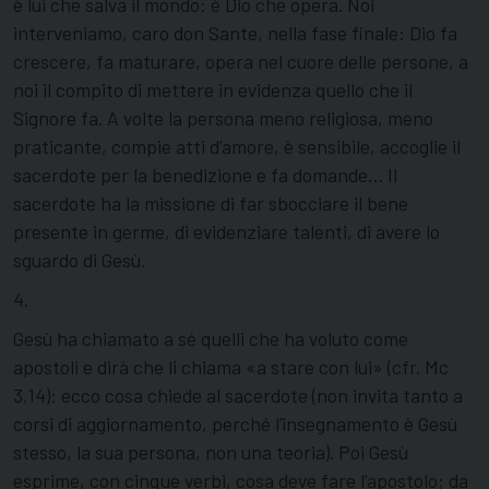
è lui che salva il mondo: è Dio che opera. Noi
interveniamo, caro don Sante, nella fase finale: Dio fa
crescere, fa maturare, opera nel cuore delle persone, a
noi il compito di mettere in evidenza quello che il
Signore fa. A volte la persona meno religiosa, meno
praticante, compie atti d’amore, è sensibile, accoglie il
sacerdote per la benedizione e fa domande… Il
sacerdote ha la missione di far sbocciare il bene
presente in germe, di evidenziare talenti, di avere lo
sguardo di Gesù.
4.
Gesù ha chiamato a sé quelli che ha voluto come
apostoli e dirà che li chiama «a stare con lui» (cfr. Mc
3,14): ecco cosa chiede al sacerdote (non invita tanto a
corsi di aggiornamento, perché l’insegnamento è Gesù
stesso, la sua persona, non una teoria). Poi Gesù
esprime, con cinque verbi, cosa deve fare l’apostolo; da