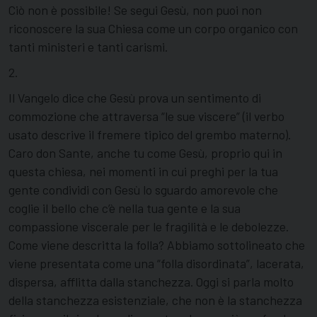
Ciò non è possibile! Se segui Gesù, non puoi non
riconoscere la sua Chiesa come un corpo organico con
tanti ministeri e tanti carismi.
2.
Il Vangelo dice che Gesù prova un sentimento di
commozione che attraversa “le sue viscere” (il verbo
usato descrive il fremere tipico del grembo materno).
Caro don Sante, anche tu come Gesù, proprio qui in
questa chiesa, nei momenti in cui preghi per la tua
gente condividi con Gesù lo sguardo amorevole che
coglie il bello che c’è nella tua gente e la sua
compassione viscerale per le fragilità e le debolezze.
Come viene descritta la folla? Abbiamo sottolineato che
viene presentata come una “folla disordinata”, lacerata,
dispersa, afflitta dalla stanchezza. Oggi si parla molto
della stanchezza esistenziale, che non è la stanchezza