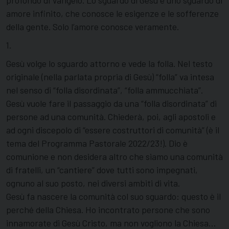
profondo di Vangelo. Lo sguardo di Gesù è uno sguardo di
amore infinito, che conosce le esigenze e le sofferenze
della gente. Solo l’amore conosce veramente.
1.
Gesù volge lo sguardo attorno e vede la folla. Nel testo
originale (nella parlata propria di Gesù) “folla” va intesa
nel senso di “folla disordinata”, “folla ammucchiata”.
Gesù vuole fare il passaggio da una “folla disordinata” di
persone ad una comunità. Chiederà, poi, agli apostoli e
ad ogni discepolo di “essere costruttori di comunità” (è il
tema del Programma Pastorale 2022/23!). Dio è
comunione e non desidera altro che siamo una comunità
di fratelli, un “cantiere” dove tutti sono impegnati,
ognuno al suo posto, nei diversi ambiti di vita.
Gesù fa nascere la comunità col suo sguardo: questo è il
perché della Chiesa. Ho incontrato persone che sono
innamorate di Gesù Cristo, ma non vogliono la Chiesa…