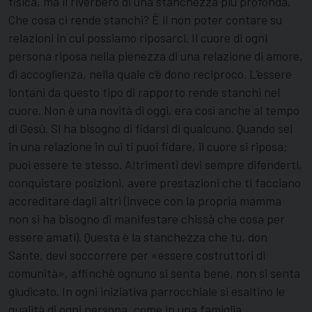
fisica, ma il riverbero di una stanchezza più profonda.
Che cosa ci rende stanchi? È il non poter contare su
relazioni in cui possiamo riposarci. Il cuore di ogni
persona riposa nella pienezza di una relazione di amore,
di accoglienza, nella quale c’è dono reciproco. L’essere
lontani da questo tipo di rapporto rende stanchi nel
cuore. Non è una novità di oggi, era così anche al tempo
di Gesù. Si ha bisogno di fidarsi di qualcuno. Quando sei
in una relazione in cui ti puoi fidare, il cuore si riposa:
puoi essere te stesso. Altrimenti devi sempre difenderti,
conquistare posizioni, avere prestazioni che ti facciano
accreditare dagli altri (invece con la propria mamma
non si ha bisogno di manifestare chissà che cosa per
essere amati). Questa è la stanchezza che tu, don
Sante, devi soccorrere per «essere costruttori di
comunità», affinchè ognuno si senta bene, non si senta
giudicato. In ogni iniziativa parrocchiale si esaltino le
qualità di ogni persona, come in una famiglia.