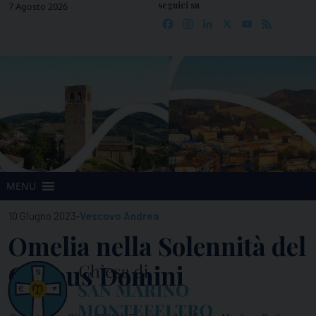
seguici su
Skip
7 Agosto 2026
Facebook
Instagram
LinkedIn
X
YouTube
Feed
to
content
MENU
-
10 Giugno 2023
Vescovo Andrea
Omelia nella Solennità del
Corpus Domini