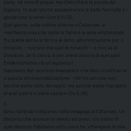
pane, né sete di acqua, ma d’ascoltare la parola del
Signore. In quel giorno appassiranno le belle fanciulle e i
giovani per la sete» (Am 8,11.13).
Quel giorno, sulle colline attorno a Cafarnao, si
manifesta colui che sazia la fame e la sete esistenziale.
Ma quella gente si ferma al
dono
, all’ammirazione per il
miracolo – non si è mai sazi di miracoli! – e non va al
Donatore
. Se lo cerca, è per avere ancora di quei pani.
Evidentemente c’è un equivoco!
Sappiamo dal racconto evangelico che Gesù si sottrarrà
a questa strumentalizzazione: «Voi mi cercate non
perché avete visto dei segni, ma perché avete mangiato
di quei pani e vi siete saziati» (Gv 6,26).
2.
Gesù riprende il discorso nella sinagoga di Cafarnao. Un
discorso che sconcerta nemici ed amici. Un tratto di
quel discorso l’abbiamo udito poco fa: «Mangiate la mia