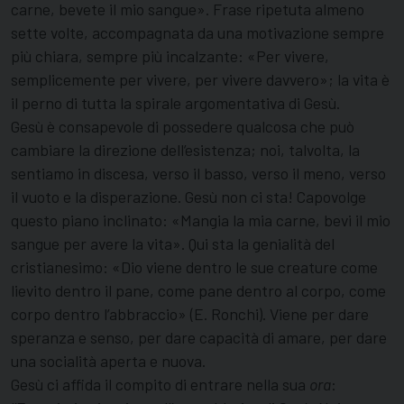
carne, bevete il mio sangue». Frase ripetuta almeno
sette volte, accompagnata da una motivazione sempre
più chiara, sempre più incalzante: «Per vivere,
semplicemente per vivere, per vivere davvero»; la vita è
il perno di tutta la spirale argomentativa di Gesù.
Gesù è consapevole di possedere qualcosa che può
cambiare la direzione dell’esistenza; noi, talvolta, la
sentiamo in discesa, verso il basso, verso il meno, verso
il vuoto e la disperazione. Gesù non ci sta! Capovolge
questo piano inclinato: «Mangia la mia carne, bevi il mio
sangue per avere la vita». Qui sta la genialità del
cristianesimo: «Dio viene dentro le sue creature come
lievito dentro il pane, come pane dentro al corpo, come
corpo dentro l’abbraccio» (E. Ronchi). Viene per dare
speranza e senso, per dare capacità di amare, per dare
una socialità aperta e nuova.
Gesù ci affida il compito di entrare nella sua
ora
: