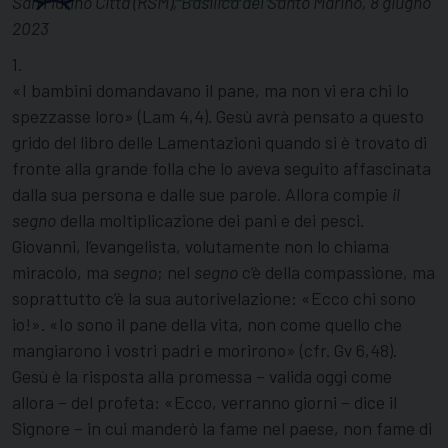
San Marino Città (RSM), Basilica del Santo Marino, 8 giugno
2023
1.
«I bambini domandavano il pane, ma non vi era chi lo
spezzasse loro» (Lam 4,4). Gesù avrà pensato a questo
grido del libro delle Lamentazioni quando si è trovato di
fronte alla grande folla che lo aveva seguito affascinata
dalla sua persona e dalle sue parole. Allora compie
il
segno
della moltiplicazione dei pani e dei pesci.
Giovanni, l’evangelista, volutamente non lo chiama
miracolo, ma
segno
; nel
segno
c’è della compassione, ma
soprattutto c’è la sua autorivelazione: «Ecco chi sono
io!». «Io sono il pane della vita, non come quello che
mangiarono i vostri padri e morirono» (cfr. Gv 6,48).
Gesù è la risposta alla promessa – valida oggi come
allora – del profeta: «Ecco, verranno giorni – dice il
Signore – in cui manderò la fame nel paese, non fame di