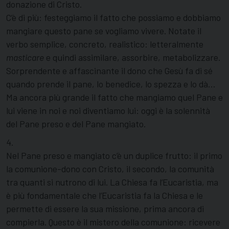
donazione di Cristo.
C’è di più: festeggiamo il fatto che possiamo e dobbiamo
mangiare questo pane se vogliamo vivere. Notate il
verbo semplice, concreto, realistico: letteralmente
masticare
e quindi assimilare, assorbire, metabolizzare.
Sorprendente e affascinante il dono che Gesù fa di sé
quando prende il pane, lo benedice, lo spezza e lo dà…
Ma ancora più grande il fatto che mangiamo quel Pane e
lui viene in noi e noi diventiamo lui: oggi è la solennità
del Pane preso e del Pane mangiato.
4.
Nel Pane preso e mangiato c’è un duplice frutto: il primo
la comunione-dono con Cristo, il secondo, la comunità
tra quanti si nutrono di lui. La Chiesa fa l’Eucaristia, ma
è più fondamentale che l’Eucaristia fa la Chiesa e le
permette di essere la sua missione, prima ancora di
compierla. Questo è il mistero della comunione: ricevere