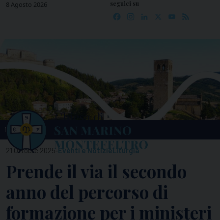
seguici su
Skip
8 Agosto 2026
Facebook
Instagram
LinkedIn
X
YouTube
Feed
to
content
MENU
-
21 Ottobre 2025
Eventi e Notizie
Liturgia
Prende il via il secondo
anno del percorso di
formazione per i ministeri