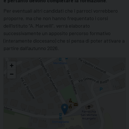
e pertanto devono completare la formazione
.
Per eventuali altri candidati che i parroci vorrebbero
proporre, ma che non hanno frequentato i corsi
dell’Istituto “A. Marvelli”, verrà elaborato
successivamente un apposito percorso formativo
(interamente diocesano) che si pensa di poter attivare a
partire dall’autunno 2026.
Prende il via il secondo anno del percorso di formazione per i ministeri di
+
Accolito e di Lettore
−