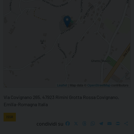
Leaflet
| Map data ©
OpenStreetMap
contributors
Via Covignano 265, 47923 Rimini Grotta Rossa Covignano,
Emilia-Romagna Italia
ISSR
Facebook
X
Threads
WhatsApp
Telegram
Email
Print
S
condividi su