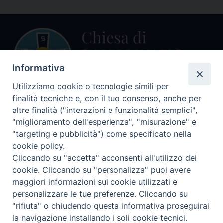
Informativa
Utilizziamo cookie o tecnologie simili per
finalità tecniche e, con il tuo consenso, anche per
Centralino Curia Vescovile
altre finalità ("interazioni e funzionalità semplici",
0541 913711
"miglioramento dell'esperienza", "misurazione" e
"targeting e pubblicità") come specificato nella
Indirizzo
cookie policy.
Piazza Giovani Paolo II, 1
Cliccando su "accetta" acconsenti all'utilizzo dei
47864 PENNABILLI (RN)
cookie. Cliccando su "personalizza" puoi avere
maggiori informazioni sui cookie utilizzati e
Seguici su
personalizzare le tue preferenze. Cliccando su
Facebook
Instagram
LinkedIn
X
YouTube
Feed
"rifiuta" o chiudendo questa informativa proseguirai
Informativa sulla Privacy
la navigazione installando i soli cookie tecnici.