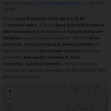
Per informazioni:
segreteria@issrmarvelli.it
– tel. 0541
751367
N.B.
Lunedì 12 gennaio 2026 alle ore 18.30
,
in
modalità online
, si terrà l’
Open Day della Scuola di
Alta Formazione in Arte Sacra e Turismo Culturale-
Religioso
, al quale saranno presenti i docenti
Anna
Cicchetti, Johnny Farabegoli, Giovanni Gardini
(in
attesa di conferma)
,
don Alessio Geretti
(in attesa di
conferma)
,
Alessandro Giovanardi, Auro
Panzetta
e
Natalino Valentini
, che illustreranno il
percorso formativo e risponderanno alle domande delle
persone interessate.
Aperte le iscrizioni ai corsi post-laurea dell'ISSR "A.Marvelli"
+
−