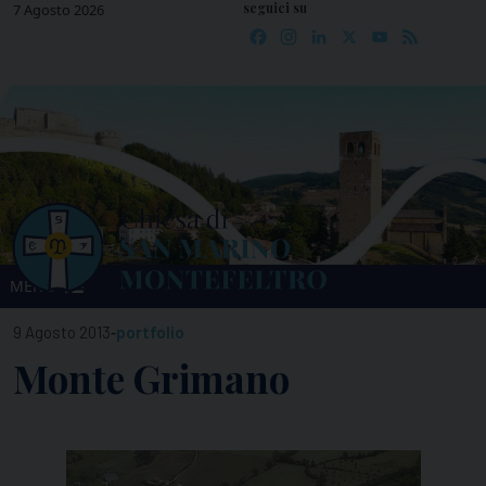
seguici su
Skip
7 Agosto 2026
Facebook
Instagram
LinkedIn
X
YouTube
Feed
to
content
MENU
-
9 Agosto 2013
portfolio
Monte Grimano