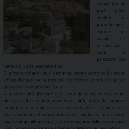
è magnifico: in
pochi passi
sembra di
poter andare a
ritroso nei
secoli, tra
stradicciole,
case e
palazzotti che
narrano di un’Italia assai antica.
E, a mano a mano che si cammina, prende contorno il disegno
urbano di una cittadina medievale fortificata, costruita a spirale
attorno ad un aspro cocuzzolo.
Una volta giunti alla parte più elevata del paese si entra in una
piazzetta interamente circondata da edifici, tanto da sembrare
un enorme vicolo cieco, al cui centro svetta la robusta torre
quattrocentesca. A poca distanza in un angolo, connotata da un
basso campanile a vela, si staglia la sagoma della Parrocchiale
in cui fa bella mostra di sé la Madonna delle Grazie, tela del 1607.