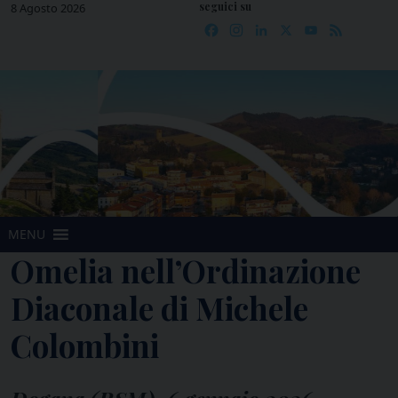
seguici su
Skip
8 Agosto 2026
Facebook
Instagram
LinkedIn
X
YouTube
Feed
to
content
MENU
Omelia nell’Ordinazione
Diaconale di Michele
Colombini