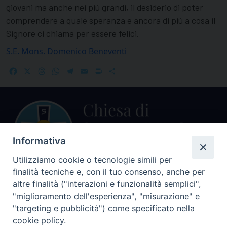
giovani ma anche nei più grandi, il desiderio di poter
comprendere a quale speranza e ancora di più a cosa il
Signore ci chiama per essere felici.
S.E. Mons. Domenico Beneventi
Facebook
X
Threads
WhatsApp
Telegram
Email
Print
Share
Informativa
Utilizziamo cookie o tecnologie simili per
finalità tecniche e, con il tuo consenso, anche per
Centralino Curia Vescovile
altre finalità ("interazioni e funzionalità semplici",
0541 913711
"miglioramento dell'esperienza", "misurazione" e
"targeting e pubblicità") come specificato nella
Indirizzo
cookie policy.
Piazza Giovani Paolo II, 1