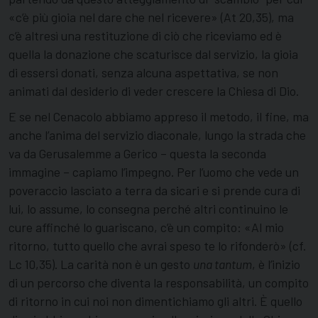
«c’è più gioia nel dare che nel ricevere» (At 20,35), ma
c’è altresì una restituzione di ciò che riceviamo ed è
quella la donazione che scaturisce dal servizio, la gioia
di essersi donati, senza alcuna aspettativa, se non
animati dal desiderio di veder crescere la Chiesa di Dio.
E se nel Cenacolo abbiamo appreso il metodo, il fine, ma
anche l’anima del servizio diaconale, lungo la strada che
va da Gerusalemme a Gerico – questa la seconda
immagine – capiamo l’impegno. Per l’uomo che vede un
poveraccio lasciato a terra da sicari e si prende cura di
lui, lo assume, lo consegna perché altri continuino le
cure affinché lo guariscano, c’è un compito: «Al mio
ritorno, tutto quello che avrai speso te lo rifonderò» (cf.
Lc 10,35). La carità non è un gesto
una tantum
, è l’inizio
di un percorso che diventa la responsabilità, un compito
di ritorno in cui noi non dimentichiamo gli altri. È quello