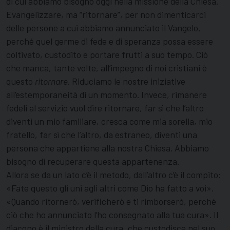
di cui abbiamo bisogno oggi nella missione della Chiesa.
Evangelizzare, ma “ritornare”, per non dimenticarci
delle persone a cui abbiamo annunciato il Vangelo,
perché quel germe di fede e di speranza possa essere
coltivato, custodito e portare frutti a suo tempo. Ciò
che manca, tante volte, all’impegno di noi cristiani è
questo
ritornare
. Riduciamo le nostre iniziative
all’estemporaneità di un momento. Invece, rimanere
fedeli al servizio vuol dire ritornare, far sì che l’altro
diventi un mio familiare, cresca come mia sorella, mio
fratello, far sì che l’altro, da estraneo, diventi una
persona che appartiene alla nostra Chiesa. Abbiamo
bisogno di recuperare questa appartenenza.
Allora se da un lato c’è il metodo, dall’altro c’è il compito:
«Fate questo gli uni agli altri come Dio ha fatto a voi».
«Quando ritornerò, verificherò e ti rimborserò, perché
ciò che ho annunciato l’ho consegnato alla tua cura». Il
diacono è il ministro della cura, che custodisce nel suo