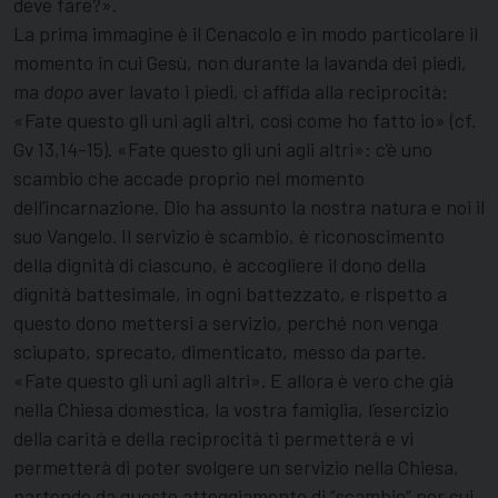
deve fare?».
La prima immagine è il Cenacolo e in modo particolare il
momento in cui Gesù, non durante la lavanda dei piedi,
ma
dopo
aver lavato i piedi, ci affida alla reciprocità:
«Fate questo gli uni agli altri, così come ho fatto io» (cf.
Gv 13,14-15). «Fate questo gli uni agli altri»: c’è uno
scambio che accade proprio nel momento
dell’incarnazione. Dio ha assunto la nostra natura e noi il
suo Vangelo. Il servizio è scambio, è riconoscimento
della dignità di ciascuno, è accogliere il dono della
dignità battesimale, in ogni battezzato, e rispetto a
questo dono mettersi a servizio, perché non venga
sciupato, sprecato, dimenticato, messo da parte.
«Fate questo gli uni agli altri». E allora è vero che già
nella Chiesa domestica, la vostra famiglia, l’esercizio
della carità e della reciprocità ti permetterà e vi
permetterà di poter svolgere un servizio nella Chiesa,
partendo da questo atteggiamento di “scambio” per cui