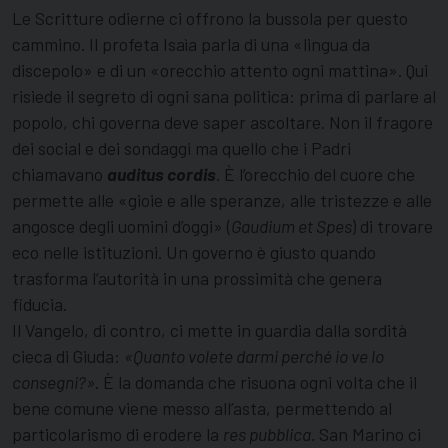
Le Scritture odierne ci offrono la bussola per questo
cammino. Il profeta Isaìa parla di una «lingua da
discepolo» e di un «orecchio attento ogni mattina». Qui
risiede il segreto di ogni sana politica: prima di parlare al
popolo, chi governa deve saper ascoltare. Non il fragore
dei social e dei sondaggi ma quello che i Padri
chiamavano
auditus cordis
. È l’orecchio del cuore che
permette alle «gioie e alle speranze, alle tristezze e alle
angosce degli uomini d’oggi» (
Gaudium et Spes
) di trovare
eco nelle istituzioni. Un governo è giusto quando
trasforma l’autorità in una prossimità che genera
fiducia.
Il Vangelo, di contro, ci mette in guardia dalla sordità
cieca di Giuda:
«Quanto volete darmi perché io ve lo
consegni?»
. È la domanda che risuona ogni volta che il
bene comune viene messo all’asta, permettendo al
particolarismo di erodere la
res pubblica
. San Marino ci