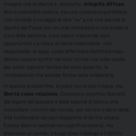
insegna che la libertà è, anzitutto,
integrità diffusa
.
Non è un’eredità statica, ma una conquista quotidiana
che richiede il coraggio di dire “no” a ciò che svende la
dignità del Paese per un utile immediato o che evade la
cura della persona, il cui valore trascende ogni
opportunità. La vita è un bene inalienabile, non
negoziabile; le leggi, come affermava Sant’Ambrogio,
devono essere scritte nei cuori prima che sulle tavole
per poter ispirare l’anima del sano governo: la
compassione che prende forma nella solidarietà.
In questa prospettiva, la pace non è solo tregua, ma
libertà come relazione
. Coesistere significa liberarsi
dai legami del passato e dalle logiche di blocco che
incendiano i confini del mondo, per servire il dono della
vita tutelandolo da ogni negazione di diritto umano.
Essere liberi e neutrali non significa isolarsi, ma
diventare un ponte: il luogo dove il dialogo e il diritto