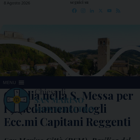
seguici su
Skip
8 Agosto 2026
Facebook
Instagram
LinkedIn
X
YouTube
Feed
to
content
MENU
Omelia nella S. Messa per
l’Insediamento degli
Ecc.mi Capitani Reggenti