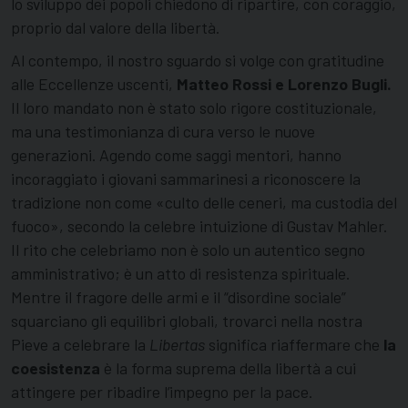
lo sviluppo dei popoli chiedono di ripartire, con coraggio,
proprio dal valore della libertà.
Al contempo, il nostro sguardo si volge con gratitudine
alle Eccellenze uscenti,
Matteo Rossi e Lorenzo Bugli.
Il loro mandato non è stato solo rigore costituzionale,
ma una testimonianza di cura verso le nuove
generazioni. Agendo come saggi mentori, hanno
incoraggiato i giovani sammarinesi a riconoscere la
tradizione non come «culto delle ceneri, ma custodia del
fuoco», secondo la celebre intuizione di Gustav Mahler.
Il rito che celebriamo non è solo un autentico segno
amministrativo; è un atto di resistenza spirituale.
Mentre il fragore delle armi e il “disordine sociale”
squarciano gli equilibri globali, trovarci nella nostra
Pieve a celebrare la
Libertas
significa riaffermare che
la
coesistenza
è la forma suprema della libertà a cui
attingere per ribadire l’impegno per la pace.