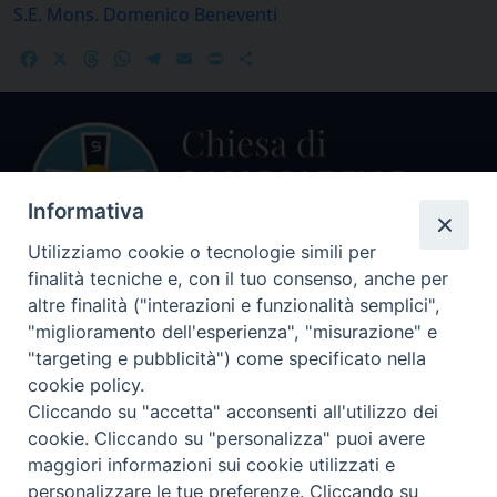
S.E. Mons. Domenico Beneventi
Facebook
X
Threads
WhatsApp
Telegram
Email
Print
Share
Informativa
Utilizziamo cookie o tecnologie simili per
finalità tecniche e, con il tuo consenso, anche per
Centralino Curia Vescovile
altre finalità ("interazioni e funzionalità semplici",
0541 913711
"miglioramento dell'esperienza", "misurazione" e
"targeting e pubblicità") come specificato nella
Indirizzo
cookie policy.
Piazza Giovani Paolo II, 1
Cliccando su "accetta" acconsenti all'utilizzo dei
47864 PENNABILLI (RN)
cookie. Cliccando su "personalizza" puoi avere
maggiori informazioni sui cookie utilizzati e
Seguici su
personalizzare le tue preferenze. Cliccando su
Facebook
Instagram
LinkedIn
X
YouTube
Feed