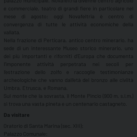
palazzo municipale, Novafeltria divenne centro agricolo
e commerciale, teatro di grandi fiere in particolare nel
mese di agosto; oggi Novafeltria è centro di
convergenza di tutte le attività economiche della
vallata.
Nella frazione di Perticara, antico centro minerario, ha
sede di un interessante Museo storico minerario, uno
dei più importanti e riforniti d’Europa che documenta
l’imponente attività perpetrata nei secoli per
l’estrazione dello zolfo e raccoglie testimonianze
archeologiche che vanno dall’età del bronzo alle civiltà
Umbra, Etrusca, e Romana.
Sul monte che la sovrasta, il Monte Pincio (900 m. s.l.m.)
si trova una vasta pineta e un centenario castagneto.
Da visitare
Oratorio di Santa Marina (sec. XIII);
Palazzo Comunale;