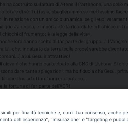
 ha costruito sull’altura di Atene il Partenone, una delle mera
dono totale di sé. Tuttavia, sbaglieremmo se mettessimo l’acc
ri in relazione con un amico o un’amica, se gli vuoi veramente
no questa regola, è importante la ricordiate: «Il chicco di f
chicchi di frumento: è la legge della vita».
anche loro hanno scelto di far parte del gruppo… Il Vangelo 
 lui, che, innalzato da terra (sulla croce) sarebbe diventato
coreani…) a lui. Gesù è attrattivo!
i giovani che hanno partecipato alla GMG di Lisbona. Si chi
ssono dare tante spiegazioni, ma ho fiducia che Gesù, prima 
 lui che fino ad ottant’anni era lontano…
 la fortuna di far parte dell’ACR!
, non solo si fa l’incontro con Gesù, ma si
racconta l’incontr
o con Gesù, come avete fatto voi in questi due giorni.
imili per finalità tecniche e, con il tuo consenso, anche per 
amento dell'esperienza", "misurazione" e "targeting e pubbli