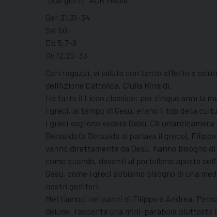
“Due giorni” ACR Medie
Ger 31,31-34
Sal 50
Eb 5,7-9
Gv 12,20-33
Cari ragazzi, vi saluto con tanto affetto e salu
dell’Azione Cattolica, Giulia Rinaldi.
Ho fatto il Liceo classico: per cinque anni la mi
I greci, al tempo di Gesù, erano il top della cul
I greci vogliono vedere Gesù. C’è un’anticamera 
Betsaida (a Betsaida si parlava il greco), Filip
vanno direttamente da Gesù, hanno bisogno di u
come quando, davanti al portellone aperto dell
Gesù, come i greci abbiamo bisogno di una media
nostri genitori.
Mettiamoci nei panni di Filippo e Andrea. Pensa
delude: racconta una mini-parabola piuttosto i