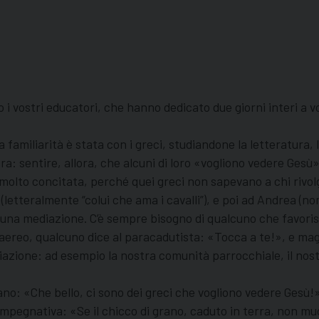
to i vostri educatori, che hanno dedicato due giorni interi a 
a familiarità è stata con i greci, studiandone la letteratura, 
tura: sentire, allora, che alcuni di loro «vogliono vedere Ges
molto concitata, perché quei greci non sapevano a chi rivolge
po (letteralmente “colui che ama i cavalli”), e poi ad Andrea 
na mediazione. C’è sempre bisogno di qualcuno che favorisca
’aereo, qualcuno dice al paracadutista: «Tocca a te!», e ma
zione: ad esempio la nostra comunità parrocchiale, il nostr
no: «Che bello, ci sono dei greci che vogliono vedere Gesù!»;
mpegnativa: «Se il chicco di grano, caduto in terra, non mu