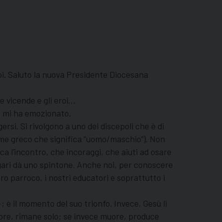
voi. Saluto la nuova Presidente Diocesana
le vicende e gli eroi…
ù» mi ha emozionato.
rsi. Si rivolgono a uno dei discepoli che è di
(nome greco che significa “uomo/maschio”). Non
 l’incontro, che incoraggi, che aiuti ad osare
gari dà uno spintone. Anche noi, per conoscere
o parroco, i nostri educatori e soprattutto i
 è il momento del suo trionfo. Invece, Gesù li
ore, rimane solo; se invece muore, produce