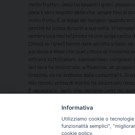
molto frutto». Gesù ha davanti i greci, popolo che
svela il vero segreto della vita, amare fino al 
molto frutto
. È la legge del Vangelo: quando ent
perché lui possa donarsi a sua volta. Vi conseg
sembra una morte) produrrà una spiga carica di 
Chissà se i greci hanno dato ascolto a Gesù, se 
parabola e disse che quel chicco di frumento era
attirerà tutti (italiani, sammarinesi, congolesi, 
Ieri sera ho incontrato, a Ravenna, un gruppo d
Cresima, ce ne andiamo dalla comunità?». Si po
mio nonno, prima di morire ha incontrato Gesù,
È necessario, però, che restiamo uniti. Voi avete
Perché mi piace l’ACR? Mi piace perché, nell’ACR
gruppo: sono i ragazzi che raccontano l’incontr
Informativa
Utilizziamo cookie o tecnologie s
funzionalità semplici", "miglior
cookie policy.