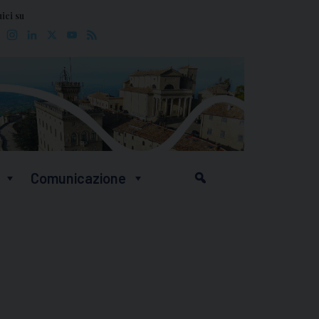
ici su
Facebook
Instagram
LinkedIn
X
YouTube
Feed
Comunicazione