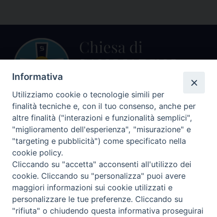
Informativa
Utilizziamo cookie o tecnologie simili per
finalità tecniche e, con il tuo consenso, anche per
Centralino Curia Vescovile
altre finalità ("interazioni e funzionalità semplici",
0541 913711
"miglioramento dell'esperienza", "misurazione" e
"targeting e pubblicità") come specificato nella
Indirizzo
cookie policy.
Piazza Giovani Paolo II, 1
Cliccando su "accetta" acconsenti all'utilizzo dei
47864 PENNABILLI (RN)
cookie. Cliccando su "personalizza" puoi avere
maggiori informazioni sui cookie utilizzati e
Seguici su
personalizzare le tue preferenze. Cliccando su
Facebook
Instagram
LinkedIn
X
YouTube
Feed
"rifiuta" o chiudendo questa informativa proseguirai