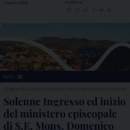
seguici su
Skip
7 Agosto 2026
Facebook
Instagram
LinkedIn
X
YouTube
Feed
to
content
MENU
-
27 Aprile 2024
Eventi e Notizie
I fatti e i giorni
Vescovo Andrea
Solenne Ingresso ed inizio
del ministero episcopale
di S.E. Mons. Domenico