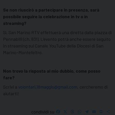
Se non riuscirò a partecipare in presenza, sarà
possibile seguire la celebrazione in tv o in
streaming?
Sì. San Marino RTV effettuerà una diretta dalla piazza di
Pennabilli (ch. 831). L’evento potrà anche essere seguito
in streaming sul Canale YouTube della Diocesi di San
Marino-Montefeltro.
Non trovo la risposta al mio dubbio, come posso
fare?
Scrivi a
volontari.18maggio@gmail.com
, cercheremo di
aiutarti!
Facebook
X
Threads
WhatsApp
Telegram
Email
Print
S
condividi su