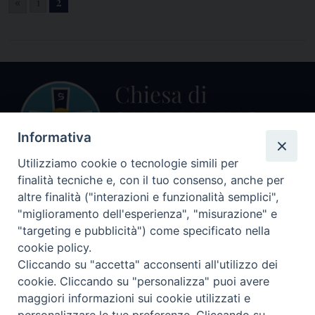
«
1
2
Informativa
Utilizziamo cookie o tecnologie simili per
finalità tecniche e, con il tuo consenso, anche per
altre finalità ("interazioni e funzionalità semplici",
Centralino Curia Vescovile
0541 913711
"miglioramento dell'esperienza", "misurazione" e
"targeting e pubblicità") come specificato nella
Indirizzo
cookie policy.
Piazza Giovani Paolo II, 1
Cliccando su "accetta" acconsenti all'utilizzo dei
47864 PENNABILLI (RN)
cookie. Cliccando su "personalizza" puoi avere
maggiori informazioni sui cookie utilizzati e
Seguici su