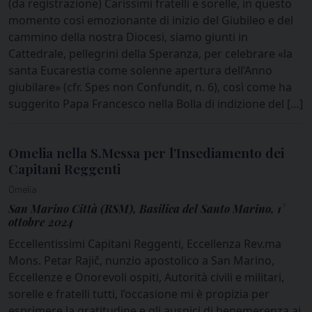
(da registrazione) Carissimi fratelli e sorelle, in questo
momento così emozionante di inizio del Giubileo e del
cammino della nostra Diocesi, siamo giunti in
Cattedrale, pellegrini della Speranza, per celebrare «la
santa Eucarestia come solenne apertura dell’Anno
giubilare» (cfr. Spes non Confundit, n. 6), così come ha
suggerito Papa Francesco nella Bolla di indizione del […]
Omelia nella S.Messa per l’Insediamento dei
Capitani Reggenti
Omelia
San Marino Città (RSM), Basilica del Santo Marino, 1°
ottobre 2024
Eccellentissimi Capitani Reggenti, Eccellenza Rev.ma
Mons. Petar Rajič, nunzio apostolico a San Marino,
Eccellenze e Onorevoli ospiti, Autorità civili e militari,
sorelle e fratelli tutti, l’occasione mi è propizia per
esprimere la gratitudine e gli auspici di benemerenza ai