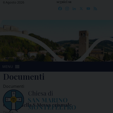
seguici su
Skip
6 Agosto 2026
Facebook
Instagram
LinkedIn
X
YouTube
Feed
to
content
MENU
Documenti
Documenti
Omelia della S.Messa crismale
Omelia