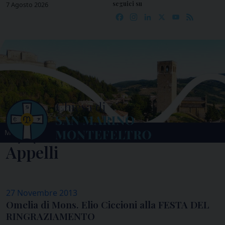
seguici su
Skip
7 Agosto 2026
Facebook
Instagram
LinkedIn
X
YouTube
Feed
to
content
MENU
Appelli
27 Novembre 2013
Omelia di Mons. Elio Ciccioni alla FESTA DEL
RINGRAZIAMENTO