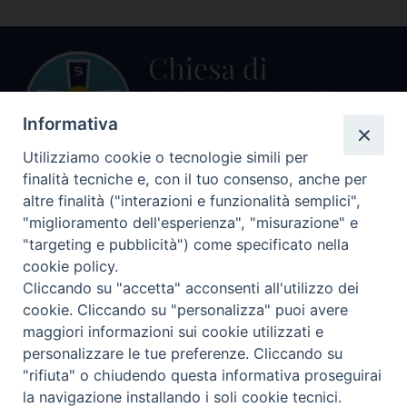
Informativa
Utilizziamo cookie o tecnologie simili per
finalità tecniche e, con il tuo consenso, anche per
altre finalità ("interazioni e funzionalità semplici",
Centralino Curia Vescovile
0541 913711
"miglioramento dell'esperienza", "misurazione" e
"targeting e pubblicità") come specificato nella
Indirizzo
cookie policy.
Piazza Giovani Paolo II, 1
Cliccando su "accetta" acconsenti all'utilizzo dei
47864 PENNABILLI (RN)
cookie. Cliccando su "personalizza" puoi avere
maggiori informazioni sui cookie utilizzati e
Seguici su
personalizzare le tue preferenze. Cliccando su
Facebook
Instagram
LinkedIn
X
YouTube
Feed
"rifiuta" o chiudendo questa informativa proseguirai
Informativa sulla Privacy
la navigazione installando i soli cookie tecnici.