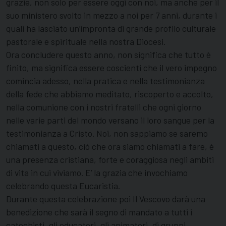
grazie, non solo per essere oggi con noi, ma anche per il
suo ministero svolto in mezzo a noi per 7 anni, durante i
quali ha lasciato un’impronta di grande profilo culturale
pastorale e spirituale nella nostra Diocesi.
Ora concludere questo anno, non significa che tutto è
finito, ma significa essere coscienti che il vero impegno
comincia adesso, nella pratica e nella testimonianza
della fede che abbiamo meditato, riscoperto e accolto,
nella comunione con i nostri fratelli che ogni giorno
nelle varie parti del mondo versano il loro sangue per la
testimonianza a Cristo. Noi, non sappiamo se saremo
chiamati a questo, ciò che ora siamo chiamati a fare, è
una presenza cristiana, forte e coraggiosa negli ambiti
di vita in cui viviamo. E’ la grazia che invochiamo
celebrando questa Eucaristia.
Durante questa celebrazione poi Il Vescovo darà una
benedizione che sarà il segno di mandato a tutti i
catechisti, gli educatori, gli animatori, di gruppi,