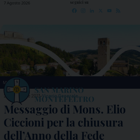
seguici su
Skip
7 Agosto 2026
Facebook
Instagram
LinkedIn
X
YouTube
Feed
to
content
MENU
-
27 Novembre 2013
Vicario Generale
Messaggio di Mons. Elio
Ciccioni per la chiusura
dell’Anno della Fede