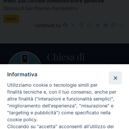
Mons. Elio Ciccioni Amministratore generale
Diocesi di San Marino-Montefeltro
Appelli
Facebook
X
Threads
WhatsApp
Telegram
Email
Print
S
condividi su
Informativa
Utilizziamo cookie o tecnologie simili per
finalità tecniche e, con il tuo consenso, anche per
Centralino Curia Vescovile
altre finalità ("interazioni e funzionalità semplici",
0541 913711
"miglioramento dell'esperienza", "misurazione" e
"targeting e pubblicità") come specificato nella
Indirizzo
cookie policy.
Piazza Giovani Paolo II, 1
Cliccando su "accetta" acconsenti all'utilizzo dei
47864 PENNABILLI (RN)