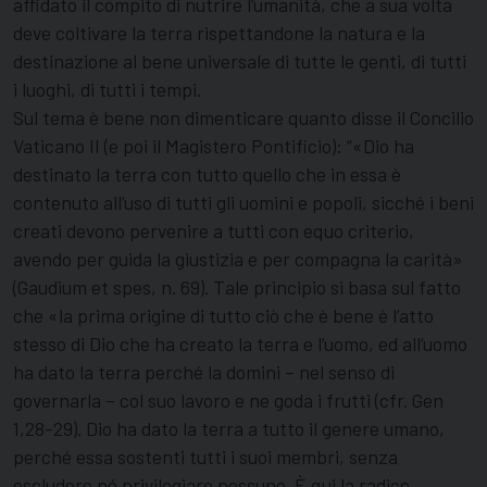
affidato il compito di nutrire l’umanità, che a sua volta
deve coltivare la terra rispettandone la natura e la
destinazione al bene universale di tutte le genti, di tutti
i luoghi, di tutti i tempi.
Sul tema è bene non dimenticare quanto disse il Concilio
Vaticano II (e poi il Magistero Pontificio): “«Dio ha
destinato la terra con tutto quello che in essa è
contenuto all’uso di tutti gli uomini e popoli, sicché i beni
creati devono pervenire a tutti con equo criterio,
avendo per guida la giustizia e per compagna la carità»
(Gaudium et spes, n. 69). Tale principio si basa sul fatto
che «la prima origine di tutto ciò che è bene è l’atto
stesso di Dio che ha creato la terra e l’uomo, ed all’uomo
ha dato la terra perché la domini – nel senso di
governarla – col suo lavoro e ne goda i frutti (cfr. Gen
1,28-29). Dio ha dato la terra a tutto il genere umano,
perché essa sostenti tutti i suoi membri, senza
escludere né privilegiare nessuno. È qui la radice