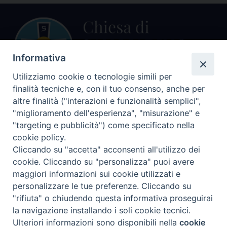
Informativa
Utilizziamo cookie o tecnologie simili per
finalità tecniche e, con il tuo consenso, anche per
Centralino Curia Vescovile
altre finalità ("interazioni e funzionalità semplici",
0541 913711
"miglioramento dell'esperienza", "misurazione" e
"targeting e pubblicità") come specificato nella
Indirizzo
cookie policy.
Piazza Giovani Paolo II, 1
Cliccando su "accetta" acconsenti all'utilizzo dei
47864 PENNABILLI (RN)
cookie. Cliccando su "personalizza" puoi avere
maggiori informazioni sui cookie utilizzati e
Seguici su
personalizzare le tue preferenze. Cliccando su
Facebook
Instagram
LinkedIn
X
YouTube
Feed
"rifiuta" o chiudendo questa informativa proseguirai
Informativa sulla Privacy
la navigazione installando i soli cookie tecnici.
Ulteriori informazioni sono disponibili nella
cookie
Preferenze Cookie