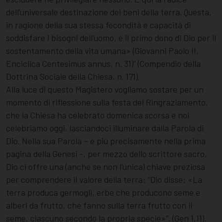
dell’universale destinazione dei beni della terra. Questa,
in ragione della sua stessa fecondità e capacità di
soddisfare i bisogni dell’uomo, è il primo dono di Dio per il
sostentamento della vita umana» (Giovanni Paolo II,
Enciclica Centesimus annus, n. 31)” (Compendio della
Dottrina Sociale della Chiesa, n. 171).
Alla luce di questo Magistero vogliamo sostare per un
momento di riflessione sulla festa del Ringraziamento,
che la Chiesa ha celebrato domenica scorsa e noi
celebriamo oggi, lasciandoci illuminare dalla Parola di
Dio. Nella sua Parola – e più precisamente nella prima
pagina della Genesi -, per mezzo dello scrittore sacro,
Dio ci offre una (anche se non l’unica) chiave preziosa
per comprendere il valore della terra: “Dio disse: «La
terra produca germogli, erbe che producono seme e
alberi da frutto, che fanno sulla terra frutto con il
seme, ciascuno secondo la propria specie»”. (Gen 1,11).