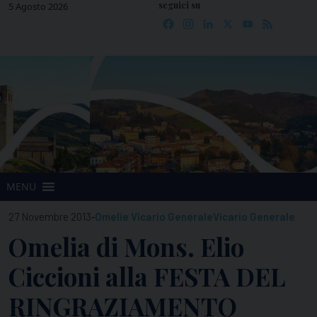
seguici su
Skip
5 Agosto 2026
Facebook
Instagram
LinkedIn
X
YouTube
Feed
to
content
MENU
-
27 Novembre 2013
Omelie Vicario Generale
Vicario Generale
Omelia di Mons. Elio
Ciccioni alla FESTA DEL
RINGRAZIAMENTO