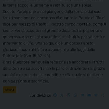
la terra accoglie un seme e restituisce una spiga.
Queste Parole che a noi giungono dalla terra e dai suoi
frutti sono per noi consenso di quanto la Parola di Dio ci
dice per mezzo di Paolo: il nostro corpo mortale, come il
seme, verrà accolto nel grembo della terra, paziente e
generosa, che nel giorno ultimo restituirà, per volontà e
intervento di Dio, una spiga, cioè un corpo risorto,
glorioso, incorruttibile e obbediente alle leggi dello
Spirito (cfr 1Cor 15,42-44).
Grazie Signore per quella fede che sa accogliere i frutti
della terra e sa ascoltarne le parole. Grazie terra, grazie
uomini e donne che la custodite e alla quale vi dedicate
con passione e sacrificio.
Appelli
Facebook
X
Threads
WhatsApp
Telegram
Email
Print
S
condividi su