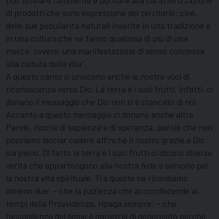
può tutelare l’ambiente e puntare alla caratterizzazione
di prodotti che sono espressione del territorio; cioè,
delle sue peculiarità naturali inserite in una tradizione e
in una cultura che ne fanno qualcosa di più di una
merce, ovvero, una manifestazione di senso connessa
alla cultura della vita”.
A questo canto si uniscono anche le nostre voci di
riconoscenza verso Dio. La terra e i suoi frutti, infatti, ci
donano il messaggio che Dio non si è stancato di noi.
Accanto a questo messaggio ci donano anche altre
Parole, ricche di sapienza e di speranza; parole che non
possiamo lasciar cadere affinché il nostro grazie a Dio
sia pieno. Di fatto la terra e i suoi frutti ci dicono diverse
verità che appartengono alla nostra fede e servono per
la nostra vita spirituale. Tra queste ne ricordiamo
almeno due: – che la pazienza che accondiscende ai
tempi della Provvidenza, ripaga sempre; – che
l’accoglienza del seme è garanzia di generosità perché