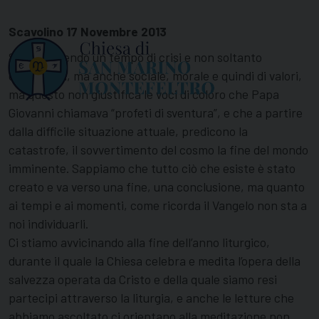
Scavolino 17 Novembre 2013
Stiamo vivendo un tempo di crisi e non soltanto
economica, ma anche sociale, morale e quindi di valori,
ma questo non giustifica le voci di coloro che Papa
Giovanni chiamava “profeti di sventura”, e che a partire
dalla difficile situazione attuale, predicono la
catastrofe, il sovvertimento del cosmo la fine del mondo
imminente. Sappiamo che tutto ciò che esiste è stato
creato e va verso una fine, una conclusione, ma quanto
ai tempi e ai momenti, come ricorda il Vangelo non sta a
noi individuarli.
Ci stiamo avvicinando alla fine dell’anno liturgico,
durante il quale la Chiesa celebra e medita l’opera della
salvezza operata da Cristo e della quale siamo resi
partecipi attraverso la liturgia, e anche le letture che
abbiamo ascoltato ci orientano alla meditazione non