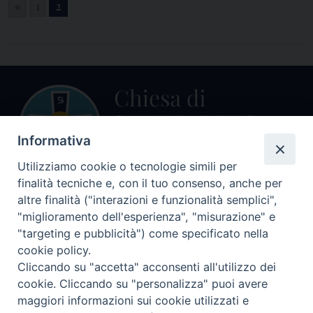
«
1
2
Informativa
Utilizziamo cookie o tecnologie simili per
finalità tecniche e, con il tuo consenso, anche per
altre finalità ("interazioni e funzionalità semplici",
Centralino Curia Vescovile
0541 913711
"miglioramento dell'esperienza", "misurazione" e
"targeting e pubblicità") come specificato nella
Indirizzo
cookie policy.
Piazza Giovani Paolo II, 1
Cliccando su "accetta" acconsenti all'utilizzo dei
47864 PENNABILLI (RN)
cookie. Cliccando su "personalizza" puoi avere
maggiori informazioni sui cookie utilizzati e
Seguici su