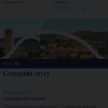
seguici su
Skip
8 Agosto 2026
Facebook
Instagram
LinkedIn
X
YouTube
Feed
to
content
MENU
Gennaio 2017
30 Gennaio 2017
Giornata del malato
Celebrazioni diocesane: sabato 11 febbraio alle ore