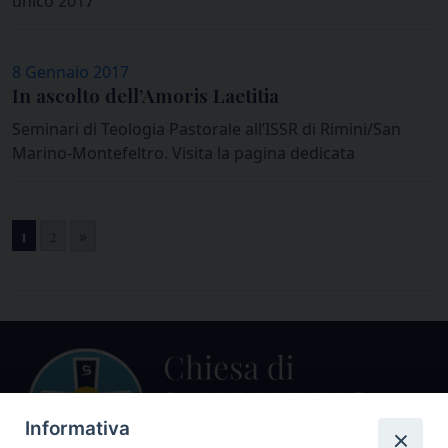
unico 2017
8 Gennaio 2017
In ascolto dell’Amoris Laetitia
Seminari di Teologia Pastorale all’ISSR di Rimini/San
Marino-Montefeltro. Visita la pagina dedicata
1
2
»
Informativa