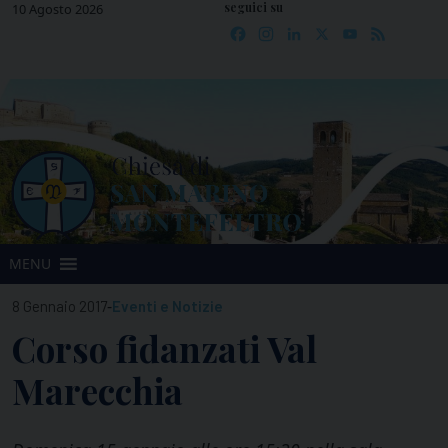
seguici su
Skip
10 Agosto 2026
Facebook
Instagram
LinkedIn
X
YouTube
Feed
to
content
MENU
-
8 Gennaio 2017
Eventi e Notizie
Corso fidanzati Val
Marecchia