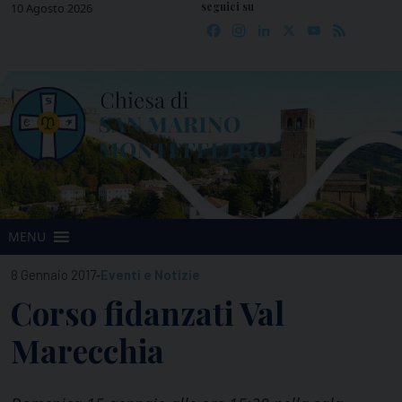
seguici su
Skip
10 Agosto 2026
Facebook
Instagram
LinkedIn
X
YouTube
Feed
to
content
MENU
-
8 Gennaio 2017
Eventi e Notizie
Corso fidanzati Val
Marecchia