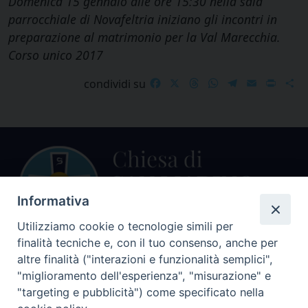
Domenica 15 gennaio alle ore 15:30 nella sala
parrocchiale di Novafeltria iniziano gli incontri in
preparazione al matrimonio per la Val Marecchia.
Corso unico 2017
Facebook
X
Threads
WhatsApp
Telegram
Email
Print
S
condividi su
Informativa
Utilizziamo cookie o tecnologie simili per
finalità tecniche e, con il tuo consenso, anche per
Centralino Curia Vescovile
altre finalità ("interazioni e funzionalità semplici",
0541 913711
"miglioramento dell'esperienza", "misurazione" e
"targeting e pubblicità") come specificato nella
Indirizzo