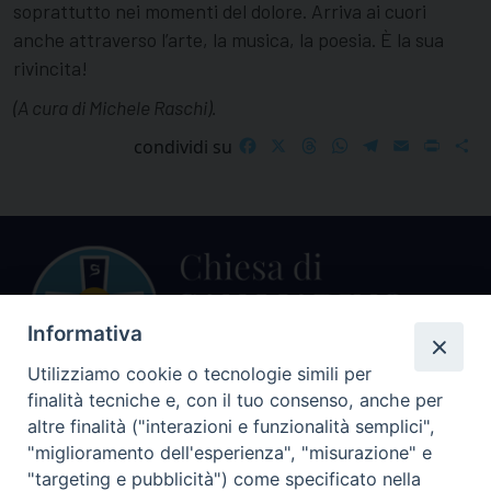
soprattutto nei momenti del dolore. Arriva ai cuori
anche attraverso l’arte, la musica, la poesia. È la sua
rivincita!
(A cura di Michele Raschi).
Facebook
X
Threads
WhatsApp
Telegram
Email
Print
S
condividi su
Informativa
Utilizziamo cookie o tecnologie simili per
finalità tecniche e, con il tuo consenso, anche per
Centralino Curia Vescovile
altre finalità ("interazioni e funzionalità semplici",
0541 913711
"miglioramento dell'esperienza", "misurazione" e
"targeting e pubblicità") come specificato nella