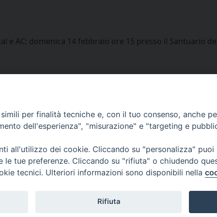
stal e AC: domenica 14 febbraio ore 15 presso il Santuario
imili per finalità tecniche e, con il tuo consenso, anche per 
amento dell'esperienza", "misurazione" e "targeting e pubbli
i all'utilizzo dei cookie. Cliccando su "personalizza" puoi
Centralino Curia Vescovile
re le tue preferenze. Cliccando su "rifiuta" o chiudendo que
0541 913711
okie tecnici. Ulteriori informazioni sono disponibili nella
coo
Indirizzo
Piazza Giovani Paolo II, 1
Rifiuta
47864 PENNABILLI (RN)