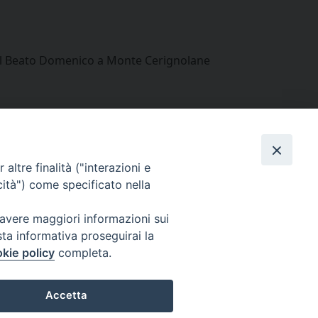
 del Beato Domenico a Monte Cerignolane
altre finalità ("interazioni e
cità") come specificato nella
 avere maggiori informazioni sui
Seguici su
sta informativa proseguirai la
Facebook
Instagram
LinkedIn
X
YouTube
Feed
kie policy
completa.
Informativa sulla Privacy
Accetta