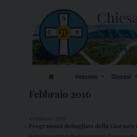
Skip
to
content
Vescovo
Diocesi
Febbraio 2016
4 Febbraio 2016
Programma dettagliato della Giornata d
Ai Responsabili delle Associazioni, Gruppi e Mov