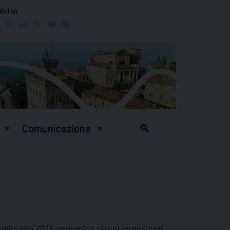
ici su
Facebook
Instagram
LinkedIn
X
YouTube
Feed
Comunicazione
a della vita 2016 comunico alcuni importanti