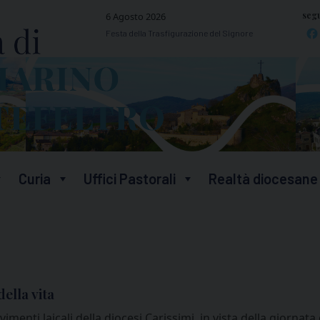
segu
6 Agosto 2026
Festa della Trasfigurazione del Signore
Curia
Uffici Pastorali
Realtà diocesane
ella vita
imenti laicali della diocesi Carissimi, in vista della giornat