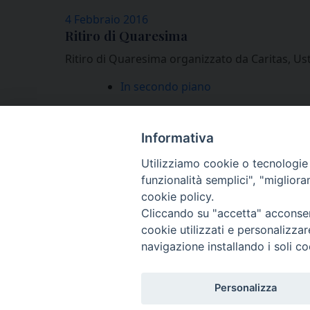
4 Febbraio 2016
Ritiro di Quaresima
Ritiro di Quaresima organizzato da Caritas, U
In secondo piano
Informativa
«
1
2
Utilizziamo cookie o tecnologie s
funzionalità semplici", "miglior
cookie policy.
Cliccando su "accetta" acconsent
cookie utilizzati e personalizza
navigazione installando i soli co
Personalizza