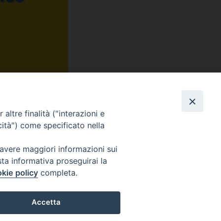
Facebook
X
Threads
WhatsApp
Telegram
Email
Print
Share
condividi su
altre finalità ("interazioni e
cità") come specificato nella
 avere maggiori informazioni sui
Seguici su
sta informativa proseguirai la
Facebook
Instagram
LinkedIn
X
YouTube
Feed
kie policy
completa.
Informativa sulla Privacy
Accetta