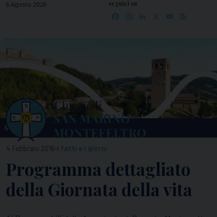
seguici su
Skip
6 Agosto 2026
Facebook
Instagram
LinkedIn
X
YouTube
Feed
to
content
MENU
-
4 Febbraio 2016
I fatti e i giorni
Programma dettagliato
della Giornata della vita