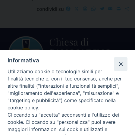
Facebook
X
Threads
WhatsApp
Telegram
Email
Print
S
condividi su
Informativa
Utilizziamo cookie o tecnologie simili per
finalità tecniche e, con il tuo consenso, anche per
Centralino Curia Vescovile
altre finalità ("interazioni e funzionalità semplici",
0541 913711
"miglioramento dell'esperienza", "misurazione" e
"targeting e pubblicità") come specificato nella
Indirizzo
cookie policy.
Piazza Giovani Paolo II, 1
Cliccando su "accetta" acconsenti all'utilizzo dei
47864 PENNABILLI (RN)
cookie. Cliccando su "personalizza" puoi avere
maggiori informazioni sui cookie utilizzati e
Seguici su