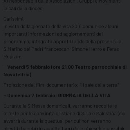
Ai Responsabili delle Associazioni, Gruppi e Movimenti
laicali della diocesi
Carissimi,
in vista della giornata della vita 2016 comunico alcuni
importanti informazioni ed aggiornamenti del
programma, integrato approfittando della presenza a
S.Marino dei Padri francescani Simone Herro e Feras
Hejazin:
–
Venerdì 5 febbraio (ore 21.00 Teatro parrocchiale di
Novafeltria)
Proiezione del film-documentario: “Il sale della terra”
–
Domenica 7 febbraio: GIORNATA DELLA VITA
Durante le S.Messe domenicali, verranno raccolte le
offerte per le comunità cristiane di Siria e Palestina (ciò
avverrà durante la questua, per cui non verranno
allestiti banchi di raccolta fuori dalle chiese); è possibile