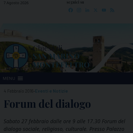
seguici su
Skip
7 Agosto 2026
Facebook
Instagram
LinkedIn
X
YouTube
Feed
to
content
MENU
-
4 Febbraio 2016
Eventi e Notizie
Forum del dialogo
Sabato 27 febbraio dalle ore 9 alle 17.30 Forum del
dialogo sociale, religioso, culturale. Presso Palazzo