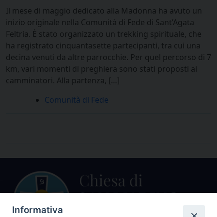
Il mese di maggio dedicato alla Madonna ha avuto un
inizio originale nella Comunità di Fede di Sant’Agata
Feltria. È stato organizzato un trekking spirituale, che
ha registrato cinquantasette partecipanti, tra cui una
decina venuti da altre parrocchie. Per quel percorso di 7
km, vari momenti di preghiera sono stati proposti ai
camminatori. Alla partenza, […]
Comunità di Fede
Informativa