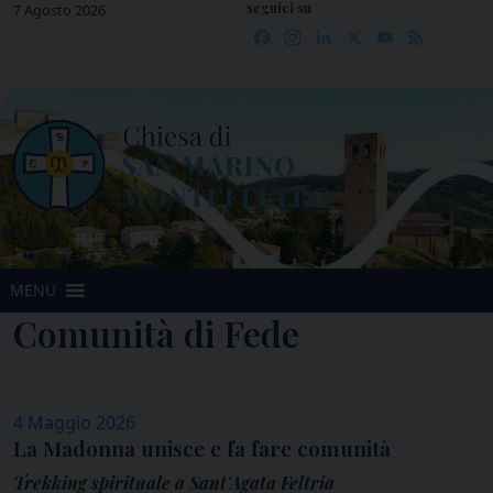
seguici su
Skip
7 Agosto 2026
Facebook
Instagram
LinkedIn
X
YouTube
Feed
to
content
MENU
Comunità di Fede
4 Maggio 2026
La Madonna unisce e fa fare comunità
Trekking spirituale a Sant'Agata Feltria