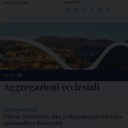
seguici su
Skip
4 Agosto 2026
Facebook
Instagram
LinkedIn
X
YouTube
Feed
to
content
MENU
Aggregazioni ecclesiali
23 Giugno 2026
USTAL/UNITALSI, due pellegrinaggi estivi tra
spiritualità e fraternità