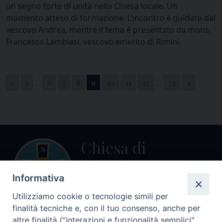
un segno forte di unità nella Chiesa locale. Un
momento atteso di formazione. L’incontro è guidato dal
vescovo Andrea, mentre il tema è presentato da mons.
Francesco Lambiasi, vescovo emerito di Rimini.
«
1
...
6
7
8
9
10
11
12
...
34
»
Informativa
Utilizziamo cookie o tecnologie simili per
finalità tecniche e, con il tuo consenso, anche per
altre finalità ("interazioni e funzionalità semplici",
Centralino Curia Vescovile