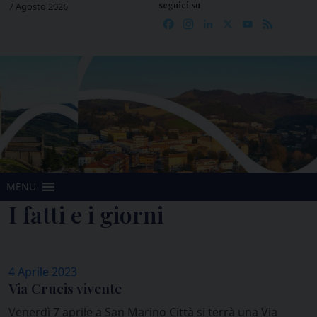
seguici su
Skip
7 Agosto 2026
Facebook
Instagram
LinkedIn
X
YouTube
Feed
to
content
MENU
I fatti e i giorni
4 Aprile 2023
Via Crucis vivente
Venerdì 7 aprile a San Marino Città si terrà una Via